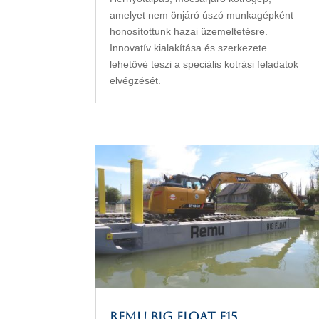
amelyet nem önjáró úszó munkagépként
honosítottunk hazai üzemeltetésre.
Innovatív kialakítása és szerkezete
lehetővé teszi a speciális kotrási feladatok
elvégzését.
REMU Big Float E15