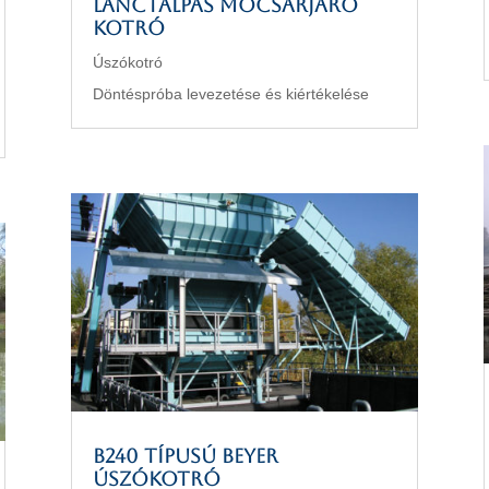
lánctalpas mocsárjáró
kotró
Úszókotró
Döntéspróba levezetése és kiértékelése
B240 típusú Beyer
úszókotró