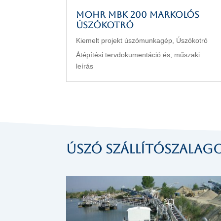
MOHR MBK 200 markolós
úszókotró
Kiemelt projekt úszómunkagép
,
Úszókotró
Átépítési tervdokumentáció és, műszaki
leírás
Úszó szállítószalag