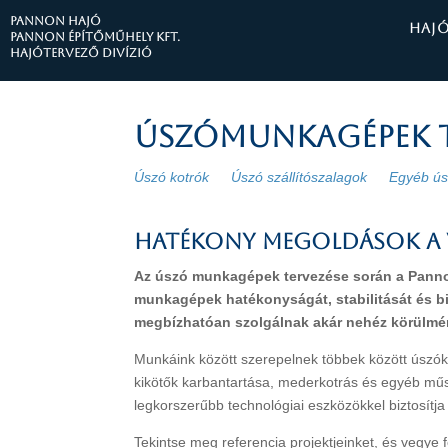
PANNON HAJÓ
HAJ
Pannon Építőműhely Kft.
Hajótervező divízió
Úszómunkagépek t
Úszó kotrók
Úszó szállítószalagok
Egyéb ú
HATÉKONY MEGOLDÁSOK A 
Az úszó munkagépek tervezése során a Pannon
munkagépek hatékonyságát, stabilitását és b
megbízhatóan szolgálnak akár nehéz körülmén
Munkáink között szerepelnek többek között úszók
kikötők karbantartása, mederkotrás és egyéb műs
legkorszerűbb technológiai eszközökkel biztosítj
Tekintse meg referencia projektjeinket, és vegye