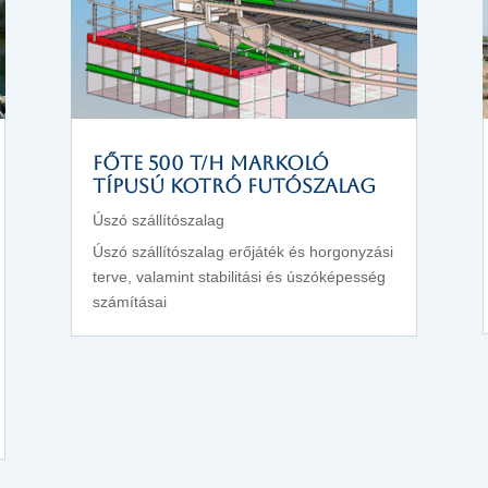
FŐTE 500 T/H markoló
típusú kotró futószalag
Úszó szállítószalag
Úszó szállítószalag erőjáték és horgonyzási
terve, valamint stabilitási és úszóképesség
számításai