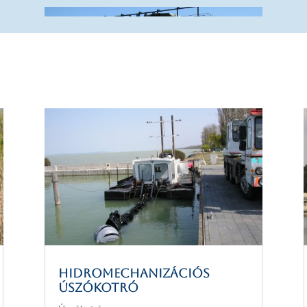
Hidromechanizációs
úszókotró