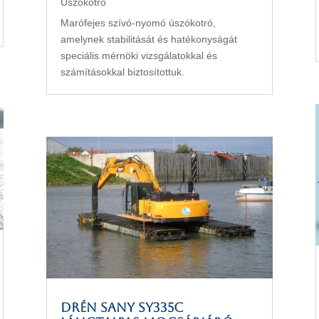
Úszókotró
Marófejes szívó-nyomó úszókotró,
amelynek stabilitását és hatékonyságát
speciális mérnöki vizsgálatokkal és
számításokkal biztosítottuk.
DRÉN SANY SY335c