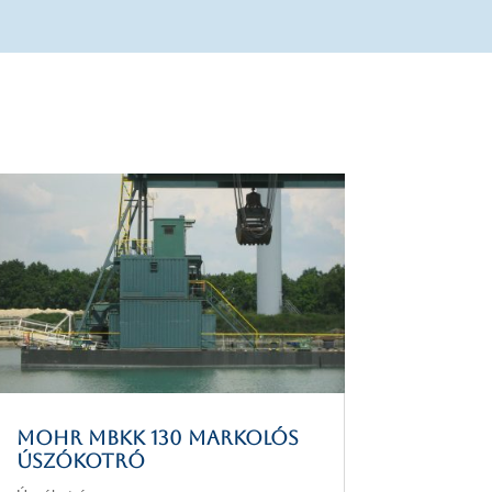
MOHR MBKK 130 markolós
úszókotró