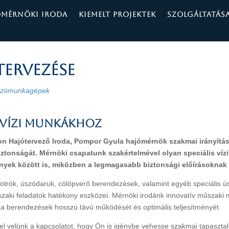
ÓMÉRNÖKI IRODA
KIEMELT PROJEKTEK
SZOLGÁLTATÁS
ervezése
szómunkagépek
VÍZI MUNKÁKHOZ
 Hajótervező Iroda, Pompor Gyula hajómérnök szakmai irányításáv
iztonságát. Mérnöki csapatunk szakértelmével olyan speciális ví
yek között is, miközben a legmagasabb biztonsági előírásoknak 
otrók, úszódaruk, cölöpverő berendezések, valamint egyéb speciális 
zaki feladatok hatékony eszközei. Mérnöki irodánk innovatív műszaki 
a a berendezések hosszú távú működését és optimális teljesítményét.
 fel velünk a kapcsolatot, hogy Ön is igénybe vehesse szakmai tapaszt