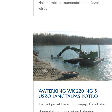
Hajómérnöki dokumentáció és műszaki
leírás
WATERKING WK 220 NG-5
úszó lánctalpas kotró
Kiemelt projekt úszómunkagép
,
Úszókotró
Hernyótalpas, mocsárjáró kotrógép,