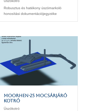
Úszókotró
Robusztus és hatékony úszómarkoló
honosítási dokumentációjegyzéke
MOORHEN-25 mocsárjáró
kotró
Úszókotró