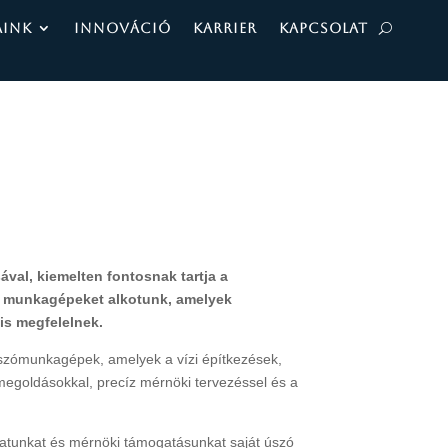
AINK
INNOVÁCIÓ
KARRIER
KAPCSOLAT
al, kiemelten fontosnak tartja a
zi munkagépeket alkotunk, amelyek
is megfelelnek.
úszómunkagépek, amelyek a vízi építkezések,
megoldásokkal, precíz mérnöki tervezéssel és a
alatunkat és mérnöki támogatásunkat saját úszó