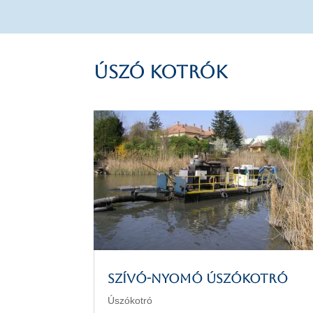
Úszó kotrók
Szívó-nyomó úszókotró
Úszókotró