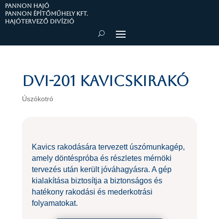
PANNON HAJÓ
Pannon Építőműhely Kft.
Hajótervező divízió
DVI-201 kavicskirakó
Úszókotró
Kavics rakodására tervezett úszómunkagép,
amely döntéspróba és részletes mérnöki
tervezés után került jóváhagyásra. A gép
kialakítása biztosítja a biztonságos és
hatékony rakodási és mederkotrási
folyamatokat.