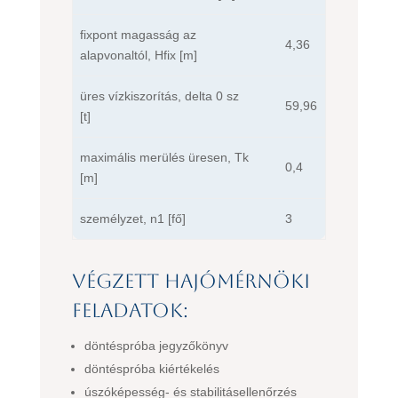
fixpont magasság az
4,36
alapvonaltól, Hfix [m]
üres vízkiszorítás, delta 0 sz
59,96
[t]
maximális merülés üresen, Tk
0,4
[m]
személyzet, n1 [fő]
3
Végzett hajómérnöki
feladatok:
döntéspróba jegyzőkönyv
döntéspróba kiértékelés
úszóképesség- és stabilitásellenőrzés