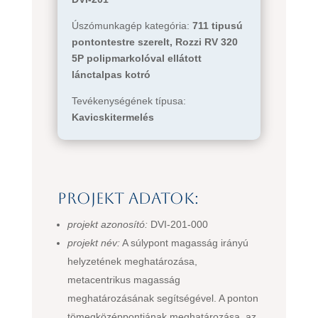
Úszómunkagép kategória:
711 tipusú
pontontestre szerelt, Rozzi RV 320
5P polipmarkolóval ellátott
lánctalpas kotró
Tevékenységének típusa:
Kavicskitermelés
Projekt adatok:
projekt azonosító:
DVI-201-000
projekt név:
A súlypont magasság irányú
helyzetének meghatározása,
metacentrikus magasság
meghatározásának segítségével. A ponton
tömegközéppontjának meghatározása, az