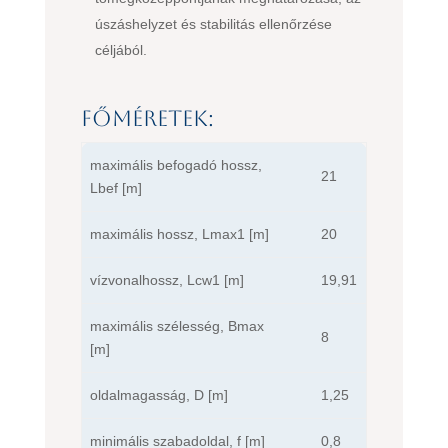
úszáshelyzet és stabilitás ellenőrzése
céljából.
Főméretek:
maximális befogadó hossz,
21
Lbef [m]
maximális hossz, Lmax1 [m]
20
vízvonalhossz, Lcw1 [m]
19,91
maximális szélesség, Bmax
8
[m]
oldalmagasság, D [m]
1,25
minimális szabadoldal, f [m]
0,8