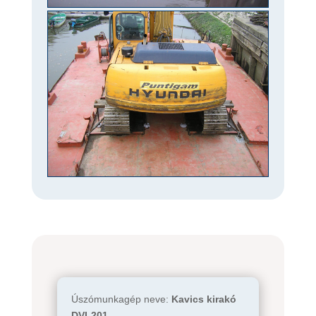
Úszómunkagép neve:
Kavics kirakó
DVI-201