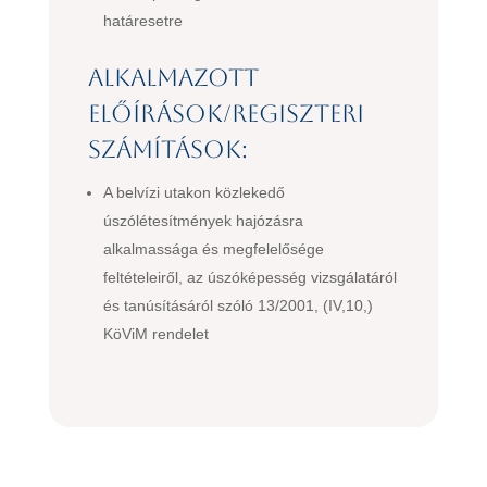
határesetre
Alkalmazott
előírások/regiszteri
számítások:
A belvízi utakon közlekedő
úszólétesítmények hajózásra
alkalmassága és megfelelősége
feltételeiről, az úszóképesség vizsgálatáról
és tanúsításáról szóló 13/2001, (IV,10,)
KöViM rendelet