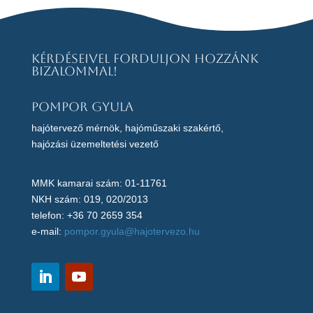
Kérdéseivel forduljon hozzánk
bizalommal!
Pompor Gyula
hajótervező mérnök, hajóműszaki szakértő,
hajózási üzemeltetési vezető
MMK kamarai szám: 01-11761
NKH szám: 019, 020/2013
telefon: +36 70 2659 354
e-mail:
pompor.gyula@hajotervezo.hu