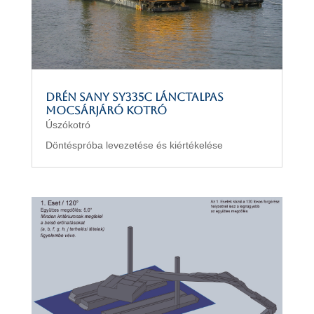
DRÉN SANY SY335c lánctalpas
mocsárjáró kotró
Úszókotró
Döntéspróba levezetése és kiértékelése