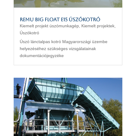
REMU Big Float E15 úszókotró
Kiemelt projekt úszómunkagép
,
Kiemelt projektek
,
Úszókotró
Úszó lánctalpas kotró Magyarországi üzembe
helyezéséhez szükséges vizsgálatainak
dokumentációjegyzéke