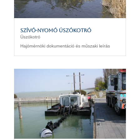
Szívó-nyomó úszókotró
Úszókotró
Hajómérnöki dokumentáció és műszaki leírás