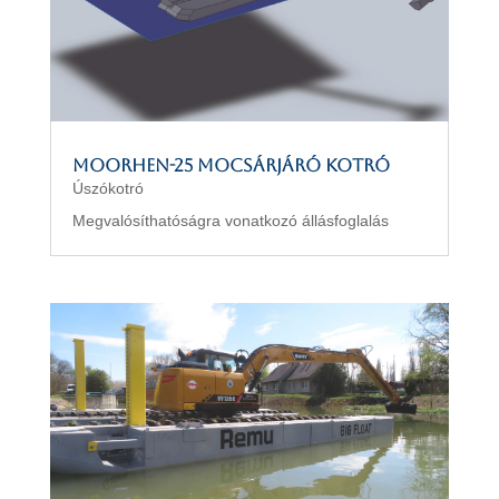
MOORHEN-25 mocsárjáró kotró
Úszókotró
Megvalósíthatóságra vonatkozó állásfoglalás