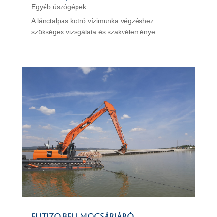
Egyéb úszógépek
A lánctalpas kotró vízimunka végzéshez
szükséges vizsgálata és szakvéleménye
FUTIZO BELL mocsárjáró