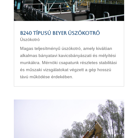
B240 típusú Beyer úszókotró
Úszókotró
Magas teljesítményű úszókotró, amely kiválóan
alkalmas bányatavi kavicsbányászati és mélyítési
munkákra. Mérnöki csapatunk részletes stabilitási
és műszaki vizsgálatokat végzett a gép hosszú
távú működése érdekében.