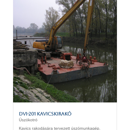
DVI-201 kavicskirakó
Úszókotró
Kavics rakodására tervezett úszómunkagép,