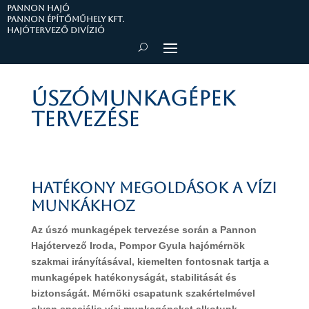
PANNON HAJÓ
Pannon Építőműhely Kft.
Hajótervező divízió
Úszómunkagépek
tervezése
HATÉKONY MEGOLDÁSOK A VÍZI
MUNKÁKHOZ
Az úszó munkagépek tervezése során a Pannon
Hajótervező Iroda, Pompor Gyula hajómérnök
szakmai irányításával, kiemelten fontosnak tartja a
munkagépek hatékonyságát, stabilitását és
biztonságát. Mérnöki csapatunk szakértelmével
olyan speciális vízi munkagépeket alkotunk,