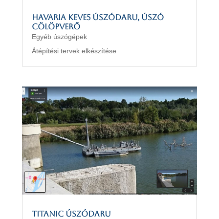
Havaria KEVE5 úszódaru, úszó
cölöpverő
Egyéb úszógépek
Átépítési tervek elkészítése
TITANIC úszódaru