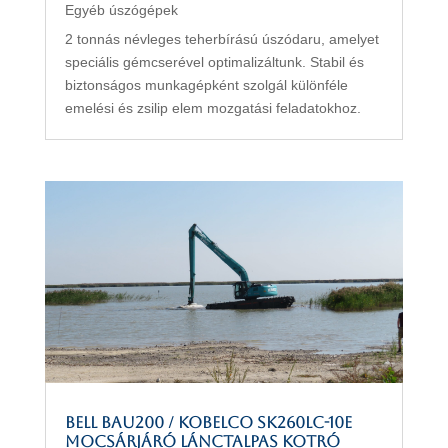
Egyéb úszógépek
2 tonnás névleges teherbírású úszódaru, amelyet
speciális gémcserével optimalizáltunk. Stabil és
biztonságos munkagépként szolgál különféle
emelési és zsilip elem mozgatási feladatokhoz.
BELL BAU200 / KOBELCO SK260LC-10E
mocsárjáró lánctalpas kotró