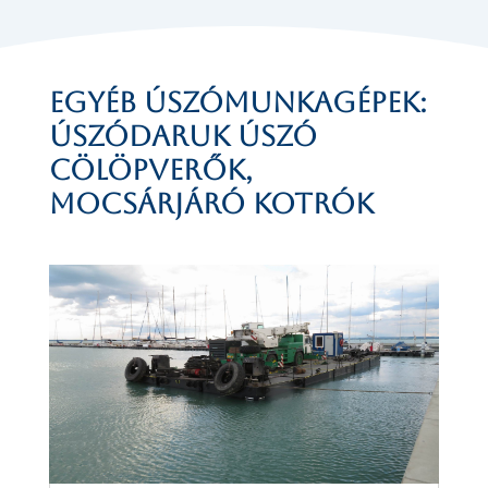
Egyéb úszómunkagépek:
úszódaruk úszó
cölöpverők,
mocsárjáró kotrók