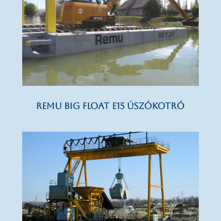
REMU Big Float E15 úszókotró