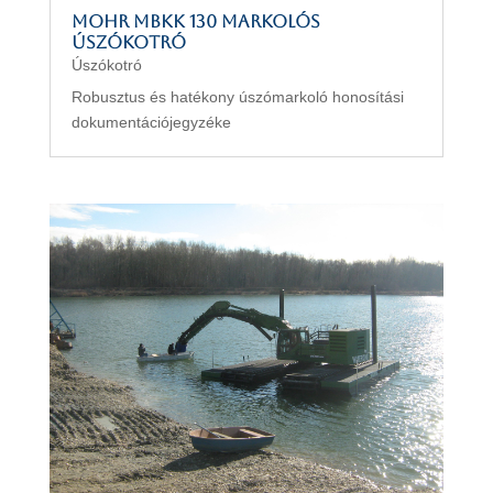
MOHR MBKK 130 markolós
úszókotró
Úszókotró
Robusztus és hatékony úszómarkoló honosítási
dokumentációjegyzéke