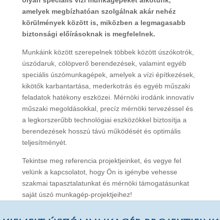
amelyek megbízhatóan szolgálnak akár nehéz
körülmények között is, miközben a legmagasabb
biztonsági előírásoknak is megfelelnek.
Munkáink között szerepelnek többek között úszókotrók,
úszódaruk, cölöpverő berendezések, valamint egyéb
speciális úszómunkagépek, amelyek a vízi építkezések,
kikötők karbantartása, mederkotrás és egyéb műszaki
feladatok hatékony eszközei. Mérnöki irodánk innovatív
műszaki megoldásokkal, precíz mérnöki tervezéssel és
a legkorszerűbb technológiai eszközökkel biztosítja a
berendezések hosszú távú működését és optimális
teljesítményét.
Tekintse meg referencia projektjeinket, és vegye fel
velünk a kapcsolatot, hogy Ön is igénybe vehesse
szakmai tapasztalatunkat és mérnöki támogatásunkat
saját úszó munkagép-projektjeihez!