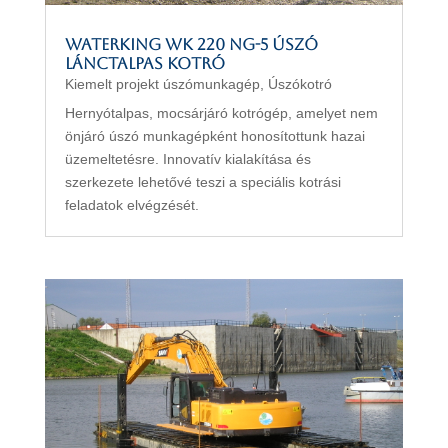
WATERKING WK 220 NG-5 úszó
lánctalpas kotró
Kiemelt projekt úszómunkagép
,
Úszókotró
Hernyótalpas, mocsárjáró kotrógép, amelyet nem
önjáró úszó munkagépként honosítottunk hazai
üzemeltetésre. Innovatív kialakítása és
szerkezete lehetővé teszi a speciális kotrási
feladatok elvégzését.