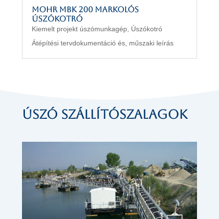
MOHR MBK 200 markolós
úszókotró
Kiemelt projekt úszómunkagép
,
Úszókotró
Átépítési tervdokumentáció és, műszaki leírás
Úszó szállítószalagok