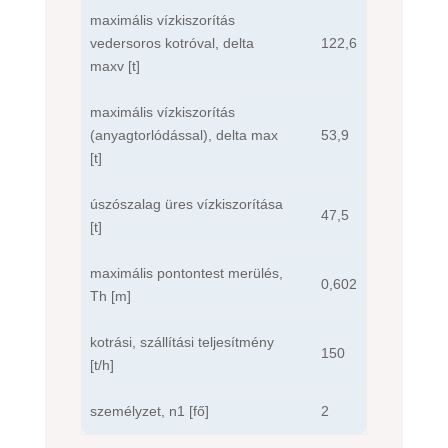
maximális vízkiszorítás
vedersoros kotróval, delta
122,6
maxv [t]
maximális vízkiszorítás
(anyagtorlódással), delta max
53,9
[t]
úszószalag üres vízkiszorítása
47,5
[t]
maximális pontontest merülés,
0,602
Th [m]
kotrási, szállítási teljesítmény
150
[t/h]
személyzet, n1 [fő]
2