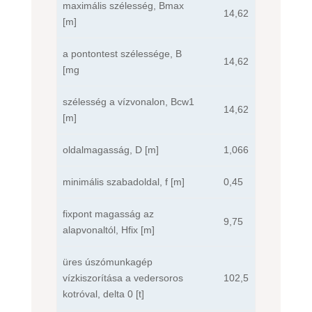
maximális szélesség, Bmax
14,62
[m]
a pontontest szélessége, B
14,62
[mg
szélesség a vízvonalon, Bcw1
14,62
[m]
oldalmagasság, D [m]
1,066
minimális szabadoldal, f [m]
0,45
fixpont magasság az
9,75
alapvonaltól, Hfix [m]
üres úszómunkagép
vízkiszorítása a vedersoros
102,5
kotróval, delta 0 [t]