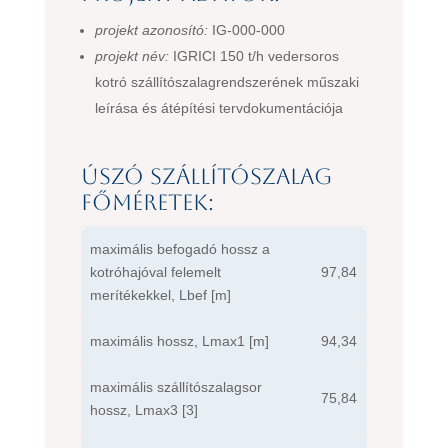
projekt azonosító:
IG-000-000
projekt név:
IGRICI 150 t/h vedersoros
kotró szállítószalagrendszerének műszaki
leírása és átépítési tervdokumentációja
Úszó szállítószalag
főméretek:
maximális befogadó hossz a
kotróhajóval felemelt
97,84
merítékekkel, Lbef [m]
maximális hossz, Lmax1 [m]
94,34
maximális szállítószalagsor
75,84
hossz, Lmax3 [3]