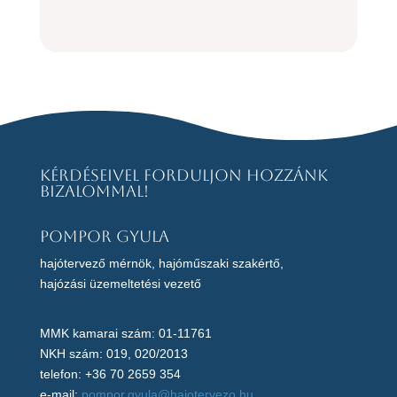
Kérdéseivel forduljon hozzánk
bizalommal!
Pompor Gyula
hajótervező mérnök, hajóműszaki szakértő,
hajózási üzemeltetési vezető
MMK kamarai szám: 01-11761
NKH szám: 019, 020/2013
telefon: +36 70 2659 354
e-mail:
pompor.gyula@hajotervezo.hu