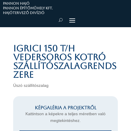
PANNON HAJÓ
Pannon Építőműhely Kft.
Hajótervező divízió
IGRICI 150 t/h
vedersoros kotró
szállítószalagrends
zere
Úszó szállítószalag
Képgaléria a projektről
Kattintson a képekre a teljes méretben való
megtekintéshez.