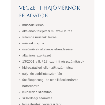
Végzett hajómérnöki
feladatok:
műszaki leírás
általános telepítési műszaki leírás
villamos műszaki leírás
műszaki rajzok
úszóművek általános elrendezése
általános szerkezet
13/2001, / II, / 17, szerinti részszámítások
hidrosztatikai jellemzők számítása
súly- és stabilitás számítás
úszóképesség- és stabilitásellenőrzés
határesetre
lékesedés számítás
szilárdsági számítás
lemezteríték, vágatási terv