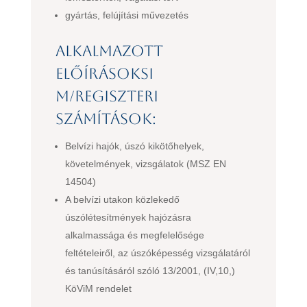
gyártás, felújítási művezetés
Alkalmazott
előírások
si
m
/regiszteri
számítások:
Belvízi hajók, úszó kikötőhelyek,
követelmények, vizsgálatok (MSZ EN
14504)
A belvízi utakon közlekedő
úszólétesítmények hajózásra
alkalmassága és megfelelősége
feltételeiről, az úszóképesség vizsgálatáról
és tanúsításáról szóló 13/2001, (IV,10,)
KöViM rendelet