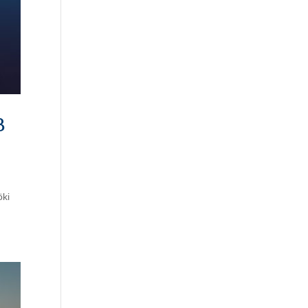
b
öki