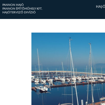
PANNON HAJÓ
HAJ
Pannon Építőműhely Kft.
Hajótervező divízió