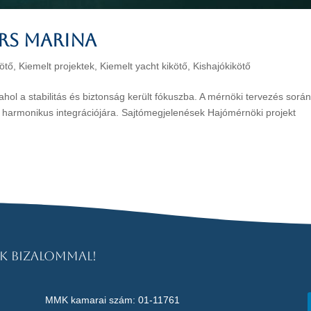
rs Marina
kötő
,
Kiemelt projektek
,
Kiemelt yacht kikötő
,
Kishajókikötő
 ahol a stabilitás és biztonság került fókuszba. A mérnöki tervezés sorá
ok harmonikus integrációjára. Sajtómegjelenések Hajómérnöki projekt
k bizalommal!
MMK kamarai szám: 01-11761