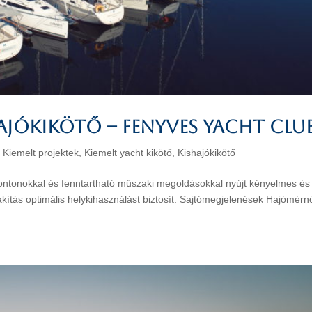
ajókikötő – Fenyves Yacht Clu
,
Kiemelt projektek
,
Kiemelt yacht kikötő
,
Kishajókikötő
ontonokkal és fenntartható műszaki megoldásokkal nyújt kényelmes és
lakítás optimális helykihasználást biztosít. Sajtómegjelenések Hajómérn