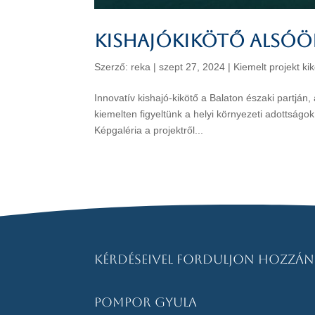
Kishajókikötő Alsóö
Szerző:
reka
|
szept 27, 2024
|
Kiemelt projekt ki
Innovatív kishajó-kikötő a Balaton északi partján,
kiemelten figyeltünk a helyi környezeti adottság
Képgaléria a projektről...
Kérdéseivel forduljon hozzán
Pompor Gyula