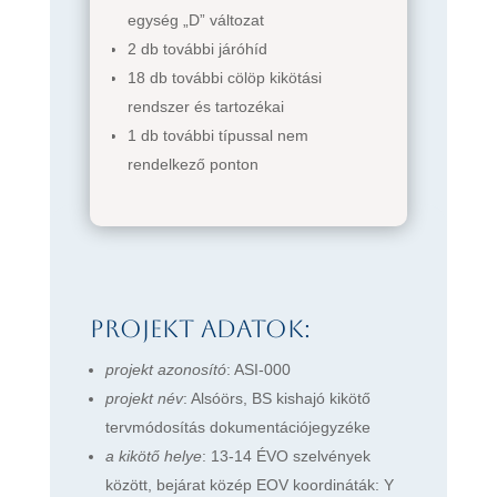
egység „D” változat
2 db további járóhíd
18 db további cölöp kikötási
rendszer és tartozékai
1 db további típussal nem
rendelkező ponton
Projekt adatok:
projekt azonosító
: ASI-000
projekt név
: Alsóörs, BS kishajó kikötő
tervmódosítás dokumentációjegyzéke
a kikötő helye
: 13-14 ÉVO szelvények
között, bejárat közép EOV koordináták: Y