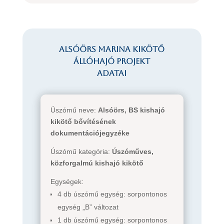
Alsóörs Marina kikötő
állóhajó projekt
adatai
Úszómű neve:
Alsóörs, BS kishajó
kikötő bővítésének
dokumentációjegyzéke
Úszómű kategória:
Úszóműves,
közforgalmú kishajó kikötő
Egységek:
4 db úszómű egység: sorpontonos
egység „B” változat
1 db úszómű egység: sorpontonos