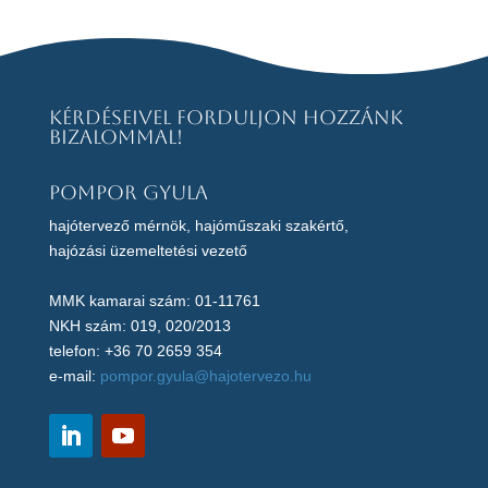
Kérdéseivel forduljon hozzánk
bizalommal!
Pompor Gyula
hajótervező mérnök, hajóműszaki szakértő,
hajózási üzemeltetési vezető
MMK kamarai szám: 01-11761
NKH szám: 019, 020/2013
telefon: +36 70 2659 354
e-mail:
pompor.gyula@hajotervezo.hu