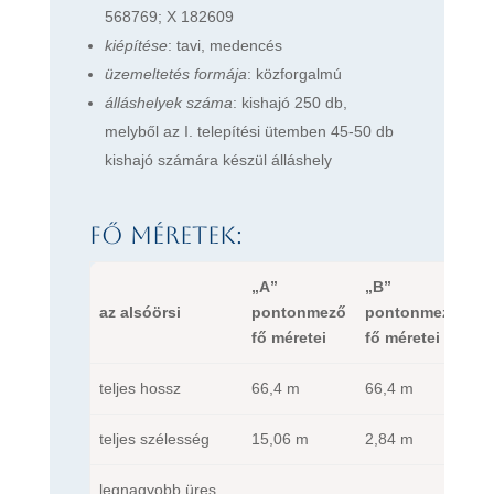
568769; X 182609
kiépítése
: tavi, medencés
üzemeltetés formája
: közforgalmú
álláshelyek száma
: kishajó 250 db,
melyből az I. telepítési ütemben 45-50 db
kishajó számára készül álláshely
Fő méretek:
„A”
„B”
az alsóörsi
pontonmező
pontonmező
fő méretei
fő méretei
teljes hossz
66,4 m
66,4 m
teljes szélesség
15,06 m
2,84 m
legnagyobb üres