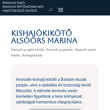
PANNON HAJÓ
Pannon Építőműhely Kft.
Hajótervező divízió
Kishajókikötő
Alsóörs Marina
Kiemelt projekt kikötő
,
Kiemelt projektek
,
Kiemelt yacht
kikötő
,
Kishajókikötő
Innovatív kishajó-kikötő a Balaton északi
partján, ahol a stabilitás és biztonság került
fókuszba. A mérnöki tervezés során
kiemelten figyeltünk a helyi környezeti
adottságok harmonikus integrációjára.