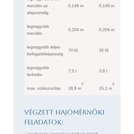
merülés az
0,149 m
0,149 m
alapvonalig
legnagyobb
0,204 m
0,204 m
merülés
legnagyobb teljes
70 fő
35 fő
befogadóképesség
legnagyobb
7,5 t
3,8 t
terhelés
3
3
max. vízkiszorítás
28,8 m
15,1 m
Végzett hajómérnöki
feladatok:
medencés úszóműves kishajó-kikötő