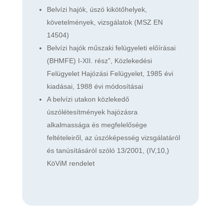
Belvízi hajók, úszó kikötőhelyek,
követelmények, vizsgálatok (MSZ EN
14504)
Belvízi hajók műszaki felügyeleti előírásai
(BHMFE) I-XII. rész”, Közlekedési
Felügyelet Hajózási Felügyelet, 1985 évi
kiadásai, 1988 évi módosításai
A belvízi utakon közlekedő
úszólétesítmények hajózásra
alkalmassága és megfelelősége
feltételeiről, az úszóképesség vizsgálatáról
és tanúsításáról szóló 13/2001, (IV,10,)
KöViM rendelet