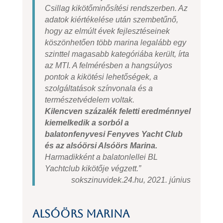
Csillag kikötőminősítési rendszerben. Az
adatok kiértékelése után szembetűnő,
hogy az elmúlt évek fejlesztéseinek
köszönhetően több marina legalább egy
szinttel magasabb kategóriába került, írta
az MTI. A felmérésben a hangsúlyos
pontok a kikötési lehetőségek, a
szolgáltatások színvonala és a
természetvédelem voltak.
Kilencven százalék feletti eredménnyel
kiemelkedik a sorból a
balatonfenyvesi Fenyves Yacht Club
és az alsóörsi Alsóörs Marina.
Harmadikként a balatonlellei BL
Yachtclub kikötője végzett.”
sokszinuvidek.24.hu, 2021. június
Alsóörs Marina