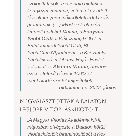
szolgáltatások színvonala mellett a
környezet védelme, valamint az adott
létesítményben működtetett edukációs
programok. (…)
Mindezek alapján
kiemelkedik hét Marina, a
Fenyves
Yacht Club
, a Kékszalag PORT, a
Balatonfüredi Yacht Club, BL
YachtClub&Apartments, a Keszthelyi
Yachtkikötő, a Tihanyi Hajós Egylet,
valamint az
Alsóörs Marina
, ugyanis
ezek a létesítmények 100%-ot
meghaladó szintet teljesítettek.”
hirbalaton.hu, 2023. június
Megválasztották a Balaton
legjobb vitorláskikötőit
„
A Magyar Vitorlás Akadémia NKft.
májusban elvégezte a Balaton körüli
vitorláskikötők újraminősítését a Kék