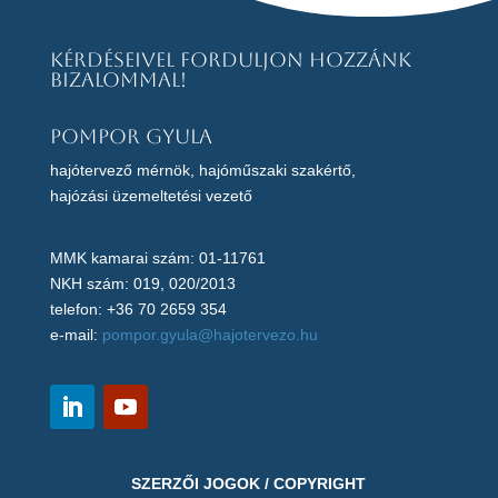
Kérdéseivel forduljon hozzánk
bizalommal!
Pompor Gyula
hajótervező mérnök, hajóműszaki szakértő,
hajózási üzemeltetési vezető
MMK kamarai szám: 01-11761
NKH szám: 019, 020/2013
telefon: +36 70 2659 354
e-mail:
pompor.gyula@hajotervezo.hu
SZERZŐI JOGOK / COPYRIGHT