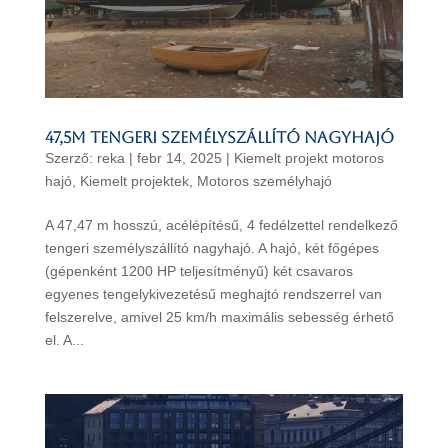
47,5m tengeri személyszállító nagyhajó
Szerző:
reka
|
febr 14, 2025
|
Kiemelt projekt motoros
hajó
,
Kiemelt projektek
,
Motoros személyhajó
A 47,47 m hosszú, acélépítésű, 4 fedélzettel rendelkező
tengeri személyszállító nagyhajó. A hajó, két főgépes
(gépenként 1200 HP teljesítményű) két csavaros
egyenes tengelykivezetésű meghajtó rendszerrel van
felszerelve, amivel 25 km/h maximális sebesség érhető
el. A...