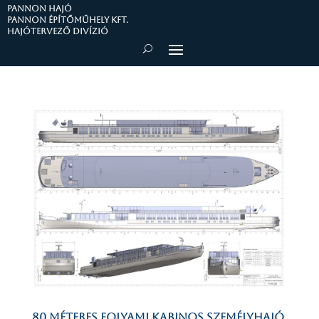
PANNON HAJÓ
Pannon Építőműhely Kft.
Hajótervező divízió
80 méteres folyami kabinos személyhajó