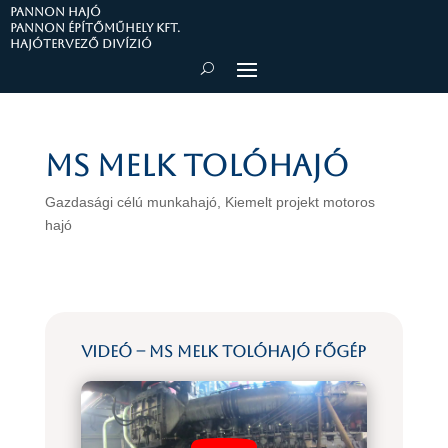
PANNON HAJÓ
Pannon Építőműhely Kft.
Hajótervező divízió
MS MELK tolóhajó
Gazdasági célú munkahajó
,
Kiemelt projekt motoros
hajó
Videó – MS Melk tolóhajó főgép