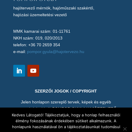
hajótervező mérnök, hajóműszaki szakértő,
hajózási üzemeltetési vezető
MMK kamarai szám: 01-11761
NKH szám: 019, 020/2013
telefon: +36 70 2659 354
e-mail:
pompor.gyula@hajotervezo.hu
SZERZŐI JOGOK / COPYRIGHT
Jelen honlapon szereplő tervek, képek és egyéb
anyagok (pl. videó) POMPOR GYULA HAJÓTERVEZŐ
Kedves Látogató! Tájékoztatjuk, hogy a honlap felhasználói
MÉRNÖK szellemi tulajdonát képezik, így hozzájárulása
élmény fokozásának érdekében sütiket alkalmazunk. A
nélkül tilos annak mentése, másolása, vagy bármi nemű
honlapunk használatával ön a tájékoztatásunkat tudomásul
felhasználása. A terveket és valamennyi mellékletet a