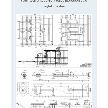
Kattintson a képekre a teljes méretben való
megtekintéshez.