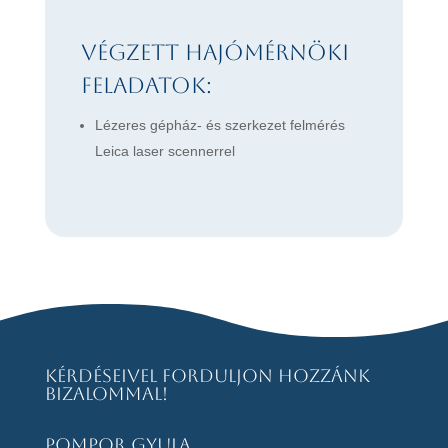
Végzett hajómérnöki
feladatok:
Lézeres gépház- és szerkezet felmérés
Leica laser scennerrel
Kérdéseivel forduljon hozzánk
bizalommal!
Pompor Gyula