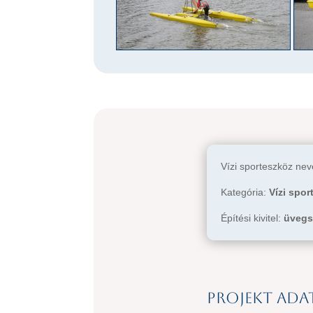
Vízi sporteszköz ne
Kategória:
Vízi spor
Építési kivitel:
üvegs
Projekt ada