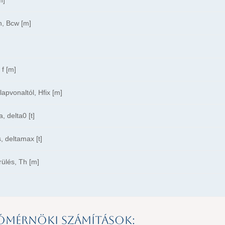
n, Bcw [m]
 f [m]
apvonaltól, Hfix [m]
, delta0 [t]
, deltamax [t]
ülés, Th [m]
ómérnöki számítások: