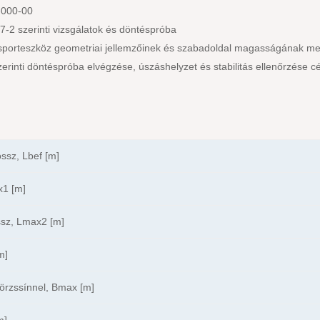
000-00
-2 szerinti vizsgálatok és döntéspróba
 sporteszköz geometriai jellemzőinek és szabadoldal magasságának me
rinti döntéspróba elvégzése, úszáshelyzet és stabilitás ellenőrzése cé
ssz, Lbef [m]
x1 [m]
ssz, Lmax2 [m]
m]
örzssínnel, Bmax [m]
m]