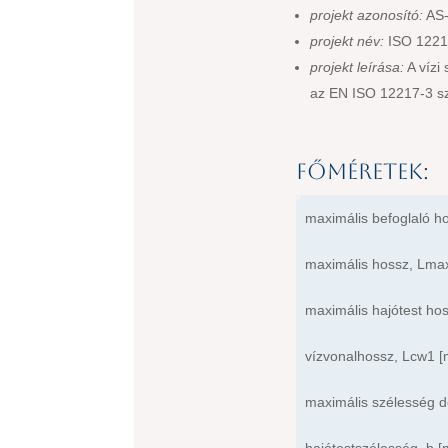
projekt azonosító:
AS-
projekt név:
ISO 12217
projekt leírása:
A vízi
az EN ISO 12217-3 sze
Főméretek:
maximális befoglaló ho
maximális hossz, Lma
maximális hajótest ho
vízvonalhossz, Lcw1 [
maximális szélesség d
hajótestszélesség, b [