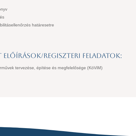
önyv
lés
ilitásellenőrzés határesetre
 előírások/regiszteri feladatok:
járművek tervezése, építése és megfelelősége (KöViM)