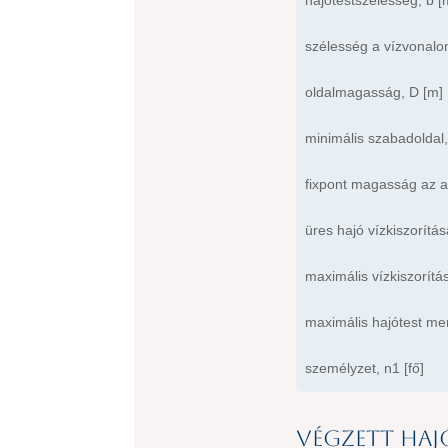
szélesség a vízvonalo
oldalmagasság, D [m]
minimális szabadoldal,
fixpont magasság az al
üres hajó vízkiszorítása
maximális vízkiszorítás
maximális hajótest mer
személyzet, n1 [fő]
Végzett haj