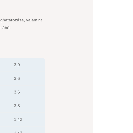
ghatározása, valamint
ljából.
3,9
3,6
3,6
3,5
1,42
1,42