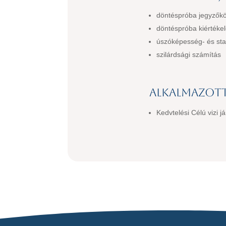
döntéspróba jegyzők
döntéspróba kiértéke
úszóképesség- és stab
szilárdsági számítás
Alkalmazott
Kedvtelési Célú vizi 