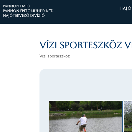
PANNON HAJÓ
HAJÓ
Pannon Építőműhely Kft.
Hajótervező divízió
Vízi sporteszköz v
Vízi sporteszköz