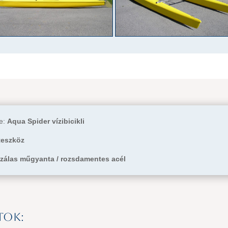
ve:
Aqua Spider vízibicikli
teszköz
zálas műgyanta / rozsdamentes acél
tok: