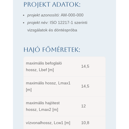
Projekt adatok:
projekt azonosító:
AM-000-000
projekt név:
ISO 12217-1 szerinti
vizsgálatok és döntéspróba
Hajó főméretek:
maximális befoglaló
14,5
hossz, Lbef [m]
maximális hossz, Lmax1
14,5
[m]
maximális hajótest
12
hossz, Lmax2 [m]
vízvonalhossz, Lcw1 [m]
10,8