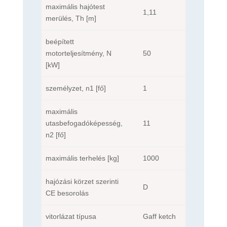
maximális hajótest
1,11
merülés, Th [m]
beépített
motorteljesítmény, N
50
[kW]
személyzet, n1 [fő]
1
maximális
utasbefogadóképesség,
11
n2 [fő]
maximális terhelés [kg]
1000
hajózási körzet szerinti
D
CE besorolás
vitorlázat típusa
Gaff ketch