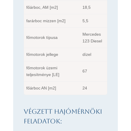
főárboc, AM [m2]
18,5
farárboc mizzen [m2]
5,5
Mercedes
főmotorok típusa
123 Diesel
főmotorok jellege
dízel
főmotorok üzemi
67
teljesítménye [LE]
főárboc AN [m2]
24
Végzett hajómérnöki
feladatok: