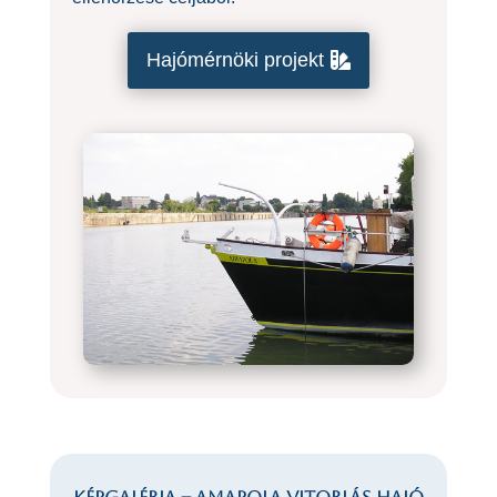
Hajómérnöki projekt