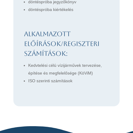
döntéspróba jegyzőkönyv
döntéspróba kiértékelés
Alkalmazott
előírások/regiszteri
számítások:
Kedvtelési célú vízijárművek tervezése,
építése és megfelelősége (KöViM)
ISO szerinti számítások