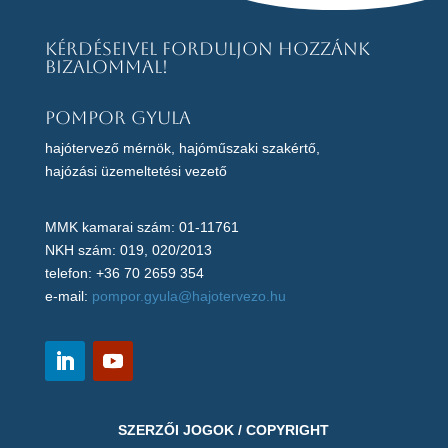
Kérdéseivel forduljon hozzánk
bizalommal!
Pompor Gyula
hajótervező mérnök, hajóműszaki szakértő,
hajózási üzemeltetési vezető
MMK kamarai szám: 01-11761
NKH szám: 019, 020/2013
telefon: +36 70 2659 354
e-mail:
pompor.gyula@hajotervezo.hu
SZERZŐI JOGOK / COPYRIGHT