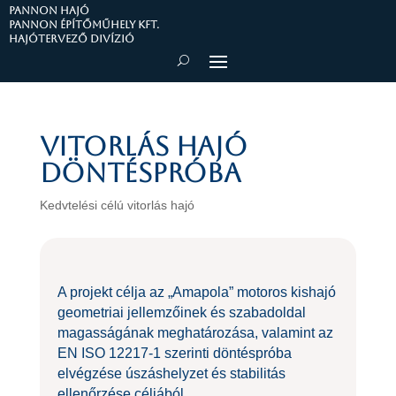
PANNON HAJÓ
Pannon Építőműhely Kft.
Hajótervező divízió
Vitorlás hajó
döntéspróba
Kedvtelési célú vitorlás hajó
A projekt célja az „Amapola” motoros kishajó
geometriai jellemzőinek és szabadoldal
magasságának meghatározása, valamint az
EN ISO 12217-1 szerinti döntéspróba
elvégzése úszáshelyzet és stabilitás
ellenőrzése céljából.