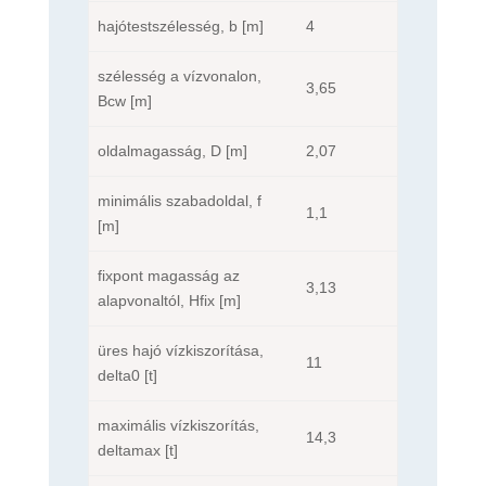
hajótestszélesség, b [m]
4
szélesség a vízvonalon,
3,65
Bcw [m]
oldalmagasság, D [m]
2,07
minimális szabadoldal, f
1,1
[m]
fixpont magasság az
3,13
alapvonaltól, Hfix [m]
üres hajó vízkiszorítása,
11
delta0 [t]
maximális vízkiszorítás,
14,3
deltamax [t]