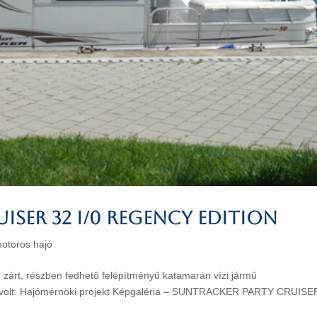
ISER 32 I/0 REGENCY EDITION
otoros hajó
n zárt, részben fedhető felépítményű katamarán vízi jármű
se volt. Hajómérnöki projekt Képgaléria – SUNTRACKER PARTY CRUISE