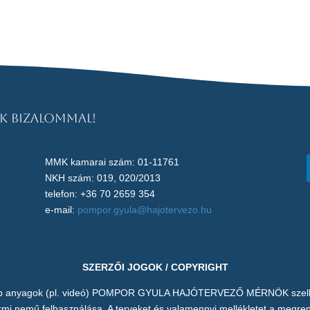
k bizalommal!
MMK kamarai szám: 01-11761
NKH szám: 019, 020/2013
telefon: +36 70 2659 354
e-mail:
pompor.gyula@hajotervezo.hu
SZERZŐI JOGOK / COPYRIGHT
yéb anyagok (pl. videó) POMPOR GYULA HAJÓTERVEZŐ MÉRNÖK szellemi 
mi nemű felhasználása. A terveket és valamennyi mellékletet a megrende