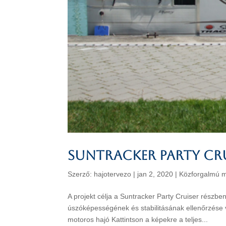
SUNTRACKER PARTY CRU
Szerző:
hajotervezo
|
jan 2, 2020
|
Közforgalmú m
A projekt célja a Suntracker Party Cruiser részbe
úszóképességének és stabilitásának ellenőrzé
motoros hajó Kattintson a képekre a teljes...