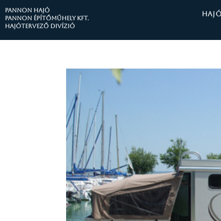
PANNON HAJÓ
HAJ
Pannon Építőműhely Kft.
Hajótervező divízió