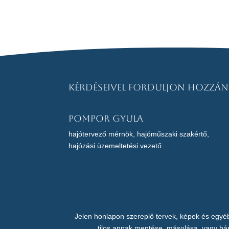
Kérdéseivel forduljon hozzán
Pompor Gyula
hajótervező mérnök, hajóműszaki szakértő,
hajózási üzemeltetési vezető
Jelen honlapon szereplő tervek, képek és eg
tilos annak mentése, másolása, vagy bár