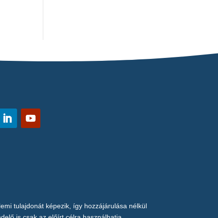
tulajdonát képezik, így hozzájárulása nélkül
lő is csak az előírt célra használhatja.