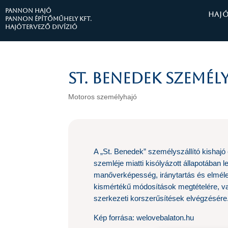
PANNON HAJÓ
HAJ
Pannon Építőműhely Kft.
Hajótervező divízió
St. Benedek személ
Motoros személyhajó
A „St. Benedek” személyszállító kishajó
szemléje miatti kisólyázott állapotában l
manőverképesség, iránytartás és elméle
kismértékű módosítások megtételére, va
szerkezeti korszerűsítések elvégzésére
Kép forrása: welovebalaton.hu