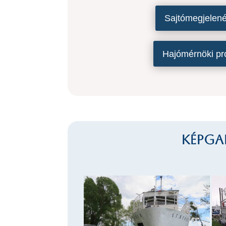
Sajtómegjelen
Hajómérnöki pr
Képgal