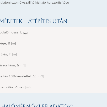
alatoni személyszállító kishajó korszerűsítése
méretek – átépítés után:
oglaló hossz, L
[m]
bef
sége, B [m]
ülés, T [m]
iszorítása, Δ [m3]
rítás 10% készlettel, Δü [m3]
kiszorítás, Δmax [m3]
 hajómérnöki feladatok: