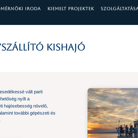
ÓMÉRNÖKI IRODA
KIEMELT PROJEKTEK
SZOLGÁLTATÁS
yszállító kishajó
 esedékessé vált parti
ehetőség nyílt a
ti hajósebesség növelő,
lamint további gépészeti és
.