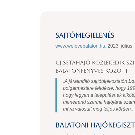
Sajtómegjelenés
www.welovebalaton.hu
, 2023. július
Új sétahajó közlekedik Szi
Balatonfenyves között
„
A járatindító sajtótájékoztatón
Lo
polgármestere felidézte, hogy 199
hogy legyen a településnek kikötő
menetrend szerinti hajójárat számá
mára valósult meg teljes körűen.
„
Balatoni hajóregiszt