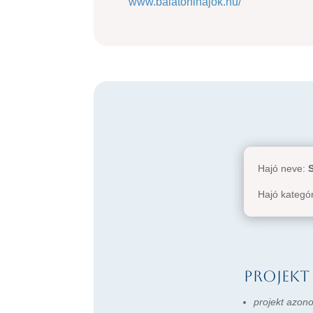
www.balatonihajok.hu/
Hajó neve:
Hajó kategó
Projekt
projekt azono