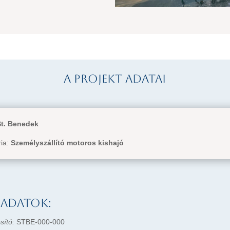
A projekt adatai
St. Benedek
ria:
Személyszállító motoros kishajó
 adatok:
sító:
STBE-000-000