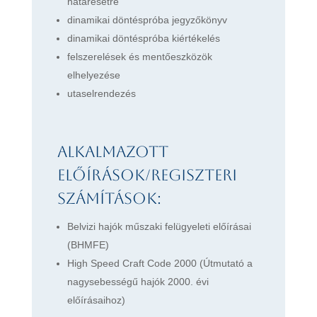
határesetre
dinamikai döntéspróba jegyzőkönyv
dinamikai döntéspróba kiértékelés
felszerelések és mentőeszközök
elhelyezése
utaselrendezés
Alkalmazott
előírások/regiszteri
számítások:
Belvizi hajók műszaki felügyeleti előírásai
(BHMFE)
High Speed Craft Code 2000 (Útmutató a
nagysebességű hajók 2000. évi
előírásaihoz)