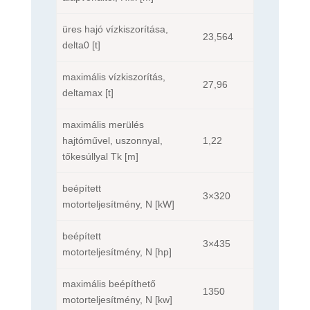
üres hajó vízkiszorítása,
23,564
delta0 [t]
maximális vízkiszorítás,
27,96
deltamax [t]
maximális merülés
hajtóművel, uszonnyal,
1,22
tőkesúllyal Tk [m]
beépített
3×320
motorteljesítmény, N [kW]
beépített
3×435
motorteljesítmény, N [hp]
maximális beépíthető
1350
motorteljesítmény, N [kw]