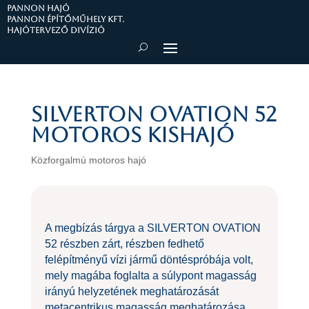
PANNON HAJÓ
Pannon Építőműhely Kft.
Hajótervező divízió
SILVERTON OVATION 52
motoros kishajó
Közforgalmú motoros hajó
A megbízás tárgya a SILVERTON OVATION
52 részben zárt, részben fedhető
felépítményű vízi jármű döntéspróbája volt,
mely magába foglalta a súlypont magasság
irányú helyzetének meghatározását
metacentrikus magasság meghatározása