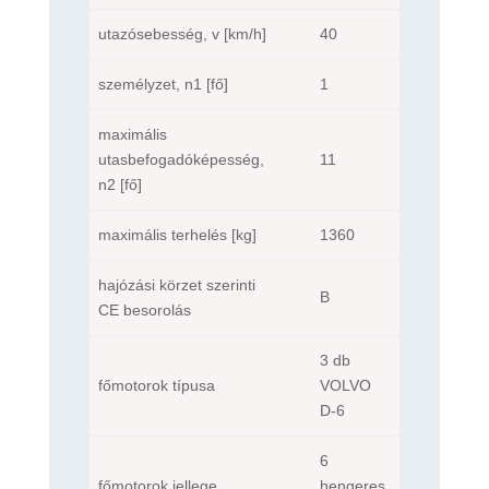
utazósebesség, v [km/h]
40
személyzet, n1 [fő]
1
maximális
utasbefogadóképesség,
11
n2 [fő]
maximális terhelés [kg]
1360
hajózási körzet szerinti
B
CE besorolás
3 db
főmotorok típusa
VOLVO
D-6
6
főmotorok jellege
hengeres,