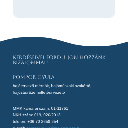
Kérdéseivel forduljon hozzánk
bizalommal!
Pompor Gyula
hajótervező mérnök, hajóműszaki szakértő,
hajózási üzemeltetési vezető
MMK kamarai szám: 01-11761
NKH szám: 019, 020/2013
telefon: +36 70 2659 354
e-mail:
pompor.gyula@hajotervezo.hu