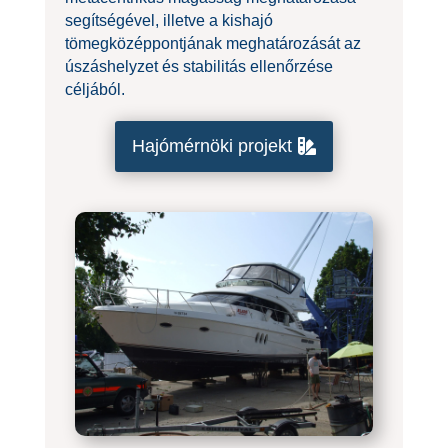
segítségével, illetve a kishajó
tömegközéppontjának meghatározását az
úszáshelyzet és stabilitás ellenőrzése
céljából.
Hajómérnöki projekt