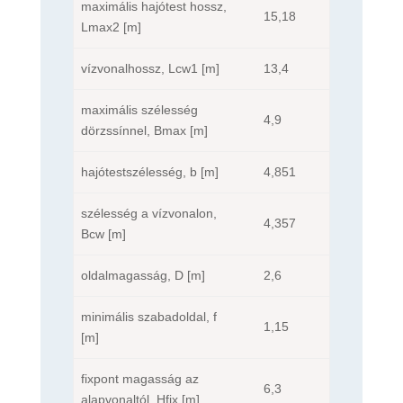
maximális hajótest hossz,
15,18
Lmax2 [m]
vízvonalhossz, Lcw1 [m]
13,4
maximális szélesség
4,9
dörzssínnel, Bmax [m]
hajótestszélesség, b [m]
4,851
szélesség a vízvonalon,
4,357
Bcw [m]
oldalmagasság, D [m]
2,6
minimális szabadoldal, f
1,15
[m]
fixpont magasság az
6,3
alapvonaltól, Hfix [m]