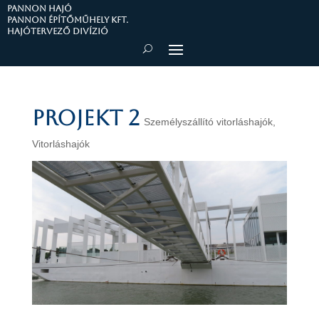
PANNON HAJÓ
Pannon Építőműhely Kft.
Hajótervező divízió
Projekt 2
Személyszállító vitorláshajók
,
Vitorláshajók