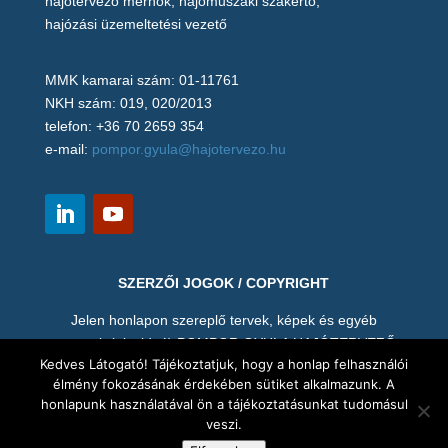
hajótervező mérnök, hajóműszaki szakértő,
hajózási üzemeltetési vezető
MMK kamarai szám: 01-11761
NKH szám: 019, 020/2013
telefon: +36 70 2659 354
e-mail:
pompor.gyula@hajotervezo.hu
SZERZŐI JOGOK / COPYRIGHT
Jelen honlapon szereplő tervek, képek és egyéb
anyagok (pl. videó) POMPOR GYULA HAJÓTERVEZŐ
Kedves Látogató! Tájékoztatjuk, hogy a honlap felhasználói
MÉRNÖK szellemi tulajdonát képezik, így hozzájárulása
élmény fokozásának érdekében sütiket alkalmazunk. A
nélkül tilos annak mentése, másolása, vagy bármi nemű
honlapunk használatával ön a tájékoztatásunkat tudomásul
felhasználása. A terveket és valamennyi mellékletet a
veszi.
megrendelő is csak az előírt célra használhatja.