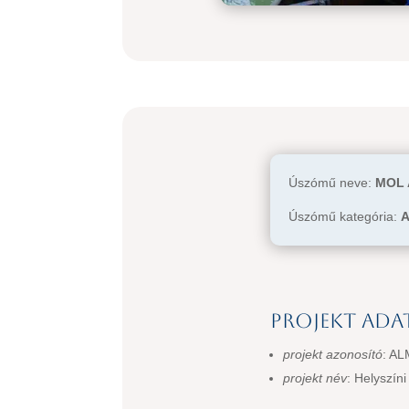
Úszómű neve:
MOL 
Úszómű kategória:
A
Projekt ada
projekt azonosító
: AL
projekt név
: Helyszíni