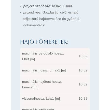
projekt azonosító:
KÖKA-Z-000
projekt név:
Gazdasági célú kishajó
teljeskörű hajótervezése és gyártási
dokumentáció
Hajó főméretek:
maximális befoglaló hossz,
10,52
Lbef [m]
maximális hossz, Lmax1 [m]
10,52
maximális hajótest hossz,
10,52
Lmax2 [m]
vízvonalhossz, Lcw1 [m]
10,33
maximális szélesség