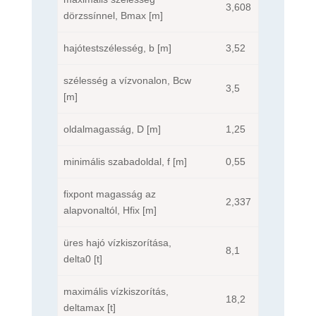
3,608
dörzssínnel, Bmax [m]
hajótestszélesség, b [m]
3,52
szélesség a vízvonalon, Bcw
3,5
[m]
oldalmagasság, D [m]
1,25
minimális szabadoldal, f [m]
0,55
fixpont magasság az
2,337
alapvonaltól, Hfix [m]
üres hajó vízkiszorítása,
8,1
delta0 [t]
maximális vízkiszorítás,
18,2
deltamax [t]