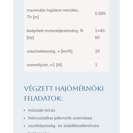
maximális hajótest merülés,
0,685
Th [m]
beépített motorteljesítmény, N
1×40-
[hp]
60
utazósebesség, v [km/h]
10
személyzet, n1 [fő]
1
Végzett hajómérnöki
feladatok:
műszaki leírás
hidrosztatikai jellemzők számítása
úszóképesség- és stabilitásellenőrzés