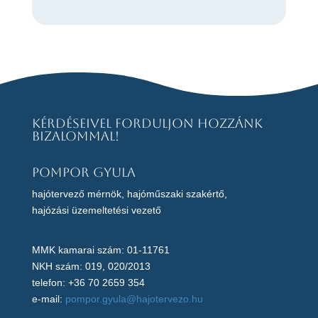
Kérdéseivel forduljon hozzánk
bizalommal!
Pompor Gyula
hajótervező mérnök, hajóműszaki szakértő,
hajózási üzemeltetési vezető
MMK kamarai szám: 01-11761
NKH szám: 019, 020/2013
telefon: +36 70 2659 354
e-mail:
pompor.gyula@hajotervezo.hu