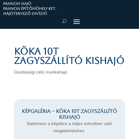
PANNON HAJÓ
Pannon Építőműhely Kft.
Hajótervező divízió
KÖKA 10T
zagyszállító kishajó
Gazdasági célú munkahajó
Képgaléria – KÖKA 10T zagyszállító
kishajó
Kattintson a képekre a teljes méretben való
megtekintéshez.