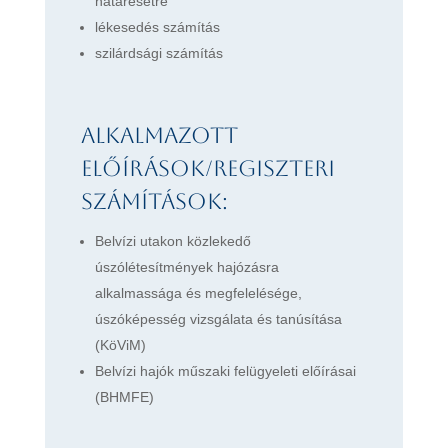
határesetre
lékesedés számítás
szilárdsági számítás
Alkalmazott
előírások/regiszteri
számítások:
Belvízi utakon közlekedő
úszólétesítmények hajózásra
alkalmassága és megfelelésége,
úszóképesség vizsgálata és tanúsítása
(KöViM)
Belvízi hajók műszaki felügyeleti előírásai
(BHMFE)