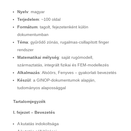
Nyelv
: magyar
Terjedelem
: ~100 oldal
Formátum
: tagolt, fejezetenként külön
dokumentumban
Téma
: gyűrődő zónás, rugalmas-csillapított finger
rendszer
Matematikai mélység
: saját rugómodell,
származtatás, integrált fizikai és FEM-modellezés
Alkalmazás
: Alsóörs, Fenyves – gyakorlati bevezetés
Készül
: a GINOP-dokumentumok alapján,
tudományos alapossággal
Tartalomjegyzék
I. fejezet – Bevezetés
A kutatás indokoltsága