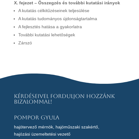
X. fejezet – Összegzés és további kutatási irányok
A kutatás célkitűzéseinek teljesülése
A kutatás tudományos újdonságtartalma
A fejlesztés hatása a gyakorlatra
További kutatási lehetőségek
Zárszó
Kérdéseivel forduljon hozzánk
bizalommal!
Pompor Gyula
hajótervező mérnök, hajóműszaki szakértő,
hajózási üzemeltetési vezető