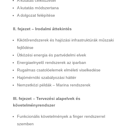
A kutatás célkitűzései
A kutatás módszertana
A dolgozat felépítése
II. fejezet – Irodalmi áttekintés
Kikötőrendszerek és hajózási infrastruktúrák műszaki
fejlődése
Ütközési energia és partvédelmi elvek
Energiaelnyelő rendszerek az iparban
Rugalmas csatolóelemek elméleti viselkedése
Hajómérnöki szabályozási háttér
Nemzetközi példák – Marina rendszerek
III. fejezet – Tervezési alapelvek és
követelményrendszer
Funkcionális követelmények a finger rendszerrel
szemben