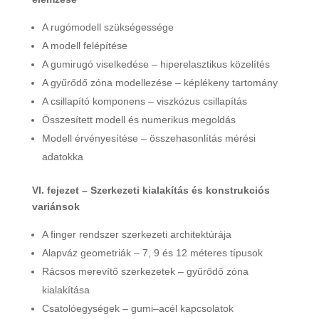
A rugómodell szükségessége
A modell felépítése
A gumirugó viselkedése – hiperelasztikus közelítés
A gyűrődő zóna modellezése – képlékeny tartomány
A csillapító komponens – viszkózus csillapítás
Összesített modell és numerikus megoldás
Modell érvényesítése – összehasonlítás mérési
adatokka
VI. fejezet – Szerkezeti kialakítás és konstrukciós
variánsok
A finger rendszer szerkezeti architektúrája
Alapváz geometriák – 7, 9 és 12 méteres típusok
Rácsos merevítő szerkezetek – gyűrődő zóna
kialakítása
Csatolóegységek – gumi–acél kapcsolatok