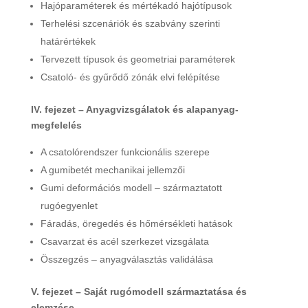
Hajóparaméterek és mértékadó hajótípusok
Terhelési szcenáriók és szabvány szerinti
határértékek
Tervezett típusok és geometriai paraméterek
Csatoló- és gyűrődő zónák elvi felépítése
IV. fejezet – Anyagvizsgálatok és alapanyag-
megfelelés
A csatolórendszer funkcionális szerepe
A gumibetét mechanikai jellemzői
Gumi deformációs modell – származtatott
rugóegyenlet
Fáradás, öregedés és hőmérsékleti hatások
Csavarzat és acél szerkezet vizsgálata
Összegzés – anyagválasztás validálása
V. fejezet – Saját rugómodell származtatása és
elemzése