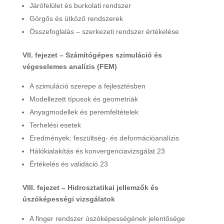
Járófelület és burkolati rendszer
Görgős és ütköző rendszerek
Összefoglalás – szerkezeti rendszer értékelése
VII. fejezet – Számítógépes szimuláció és
végeselemes analízis (FEM)
A szimuláció szerepe a fejlesztésben
Modellezett típusok és geometriák
Anyagmodellek és peremfeltételek
Terhelési esetek
Eredmények: feszültség- és deformációanalízis
Hálókialakítás és konvergenciavizsgálat 23
Értékelés és validáció 23
VIII. fejezet – Hidrosztatikai jellemzők és
úszóképességi vizsgálatok
A finger rendszer úszóképességének jelentősége