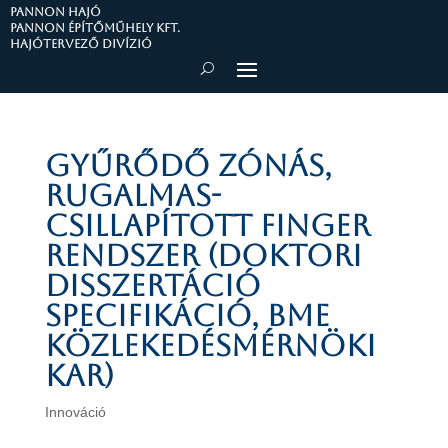
PANNON HAJÓ
Pannon Építőműhely Kft.
Hajótervező divízió
Gyűrődő zónás,
rugalmas-
csillapított finger
rendszer (Doktori
disszertáció
specifikáció, BME
Közlekedésmérnöki
Kar)
Innováció