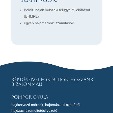
Belvízi hajók műszaki felügyeleti előírásai
(BHMFE)
egyéb hajómérnöki számítások
Kérdéseivel forduljon hozzánk
bizalommal!
Pompor Gyula
hajótervező mérnök, hajóműszaki szakértő,
hajózási üzemeltetési vezető