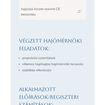
hajózási körzet szerinti CE
„C”
besorolás
Végzett hajómérnöki
feladatok:
propulziós számítások
villamos hajóhajtás hajómérnöki tervezés
stabilitás ellenőrzés
Alkalmazott
előírások/regiszteri
számítások: