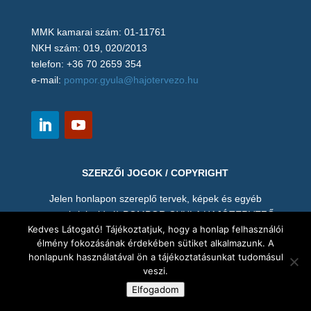
MMK kamarai szám: 01-11761
NKH szám: 019, 020/2013
telefon: +36 70 2659 354
e-mail:
pompor.gyula@hajotervezo.hu
SZERZŐI JOGOK / COPYRIGHT
Jelen honlapon szereplő tervek, képek és egyéb
anyagok (pl. videó) POMPOR GYULA HAJÓTERVEZŐ
Kedves Látogató! Tájékoztatjuk, hogy a honlap felhasználói
MÉRNÖK szellemi tulajdonát képezik, így hozzájárulása
élmény fokozásának érdekében sütiket alkalmazunk. A
nélkül tilos annak mentése, másolása, vagy bármi nemű
honlapunk használatával ön a tájékoztatásunkat tudomásul
felhasználása. A terveket és valamennyi mellékletet a
veszi.
megrendelő is csak az előírt célra használhatja.
Elfogadom
KONZULTÁCIÓT | AJÁNLATOT KÉREK