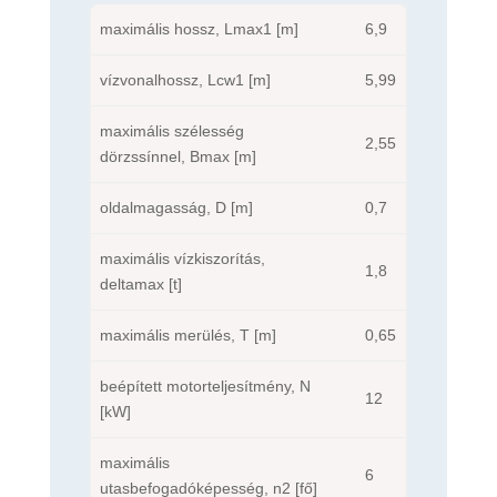
maximális hossz, Lmax1 [m]
6,9
vízvonalhossz, Lcw1 [m]
5,99
maximális szélesség
2,55
dörzssínnel, Bmax [m]
oldalmagasság, D [m]
0,7
maximális vízkiszorítás,
1,8
deltamax [t]
maximális merülés, T [m]
0,65
beépített motorteljesítmény, N
12
[kW]
maximális
6
utasbefogadóképesség, n2 [fő]