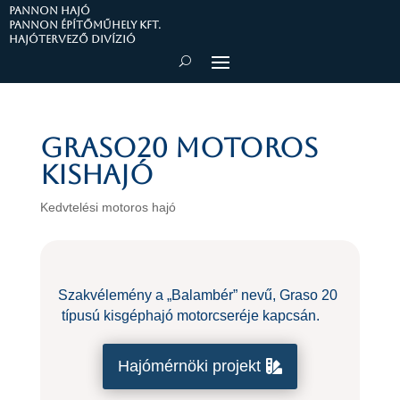
PANNON HAJÓ
Pannon Építőműhely Kft.
Hajótervező divízió
Graso20 motoros
kishajó
Kedvtelési motoros hajó
Szakvélemény a „Balambér” nevű, Graso 20
típusú kisgéphajó motorcseréje kapcsán.
Hajómérnöki projekt