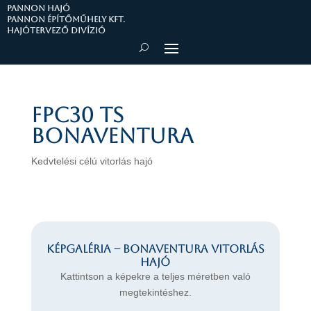
PANNON HAJÓ
Pannon Építőműhely Kft.
Hajótervező divízió
FPC30 TS
Bonaventura
Kedvtelési célú vitorlás hajó
Képgaléria – Bonaventura vitorlás
hajó
Kattintson a képekre a teljes méretben való
megtekintéshez.