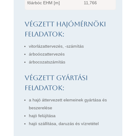
főárbóc EHM [m]
11,766
Végzett hajómérnöki
feladatok:
vitorlázattervezés, -számítás
árboóozattervezés
árbocozatszámítás
Végzett gyártási
feladatok:
a hajó áttervezett elemeinek gyártása és
beszerelése
hajó felújítása
hajó szállítása, daruzás és vízretétel