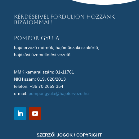
Kérdéseivel forduljon hozzánk
bizalommal!
Pompor Gyula
hajótervező mérnök, hajóműszaki szakértő,
hajózási üzemeltetési vezető
MMK kamarai szám: 01-11761
NKH szám: 019, 020/2013
telefon: +36 70 2659 354
e-mail:
pompor.gyula@hajotervezo.hu
SZERZŐI JOGOK / COPYRIGHT