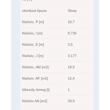
vitorlázat típusa
Sloop
főárbóc, P [m]
10,7
főárbóc, l [m]
9,735
főárbóc, E [m]
3,5
főárbóc, J [m]
3,177
főárbóc, AM [m2]
18,5
főárbóc, AF [m2]
15,4
tőkesúly tömeg [t]
1
főárbóc AN [m2]
33,9