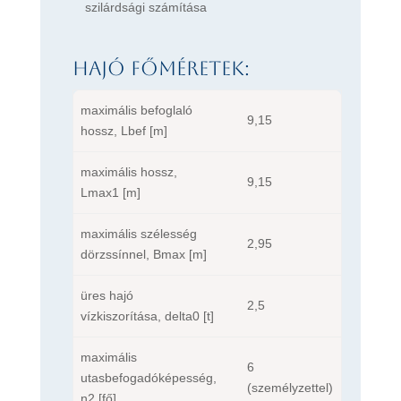
szilárdsági számítása
Hajó főméretek:
maximális befoglaló
9,15
hossz, Lbef [m]
maximális hossz,
9,15
Lmax1 [m]
maximális szélesség
2,95
dörzssínnel, Bmax [m]
üres hajó
2,5
vízkiszorítása, delta0 [t]
maximális
6
utasbefogadóképesség,
(személyzettel)
n2 [fő]