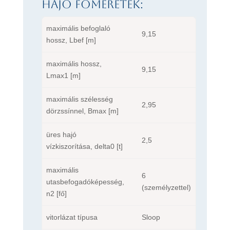
Hajó főméretek:
maximális befoglaló
9,15
hossz, Lbef [m]
maximális hossz,
9,15
Lmax1 [m]
maximális szélesség
2,95
dörzssínnel, Bmax [m]
üres hajó
2,5
vízkiszorítása, delta0 [t]
maximális
6
utasbefogadóképesség,
(személyzettel)
n2 [fő]
vitorlázat típusa
Sloop