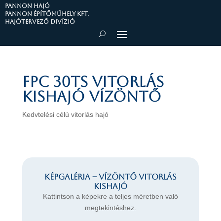
PANNON HAJÓ
Pannon Építőműhely Kft.
Hajótervező divízió
FPC 30TS vitorlás
kishajó Vízöntő
Kedvtelési célú vitorlás hajó
Képgaléria – Vízöntő vitorlás
kishajó
Kattintson a képekre a teljes méretben való
megtekintéshez.