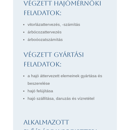
Végzett hajómérnöki
feladatok:
vitorlázattervezés, -számítás
árbócozattervezés
árboóozatszámítás
Végzett gyártási
feladatok:
a hajó áttervezett elemeinek gyártása és
beszerelése
hajó felújítása
hajó szállítása, daruzás és vízretétel
Alkalmazott