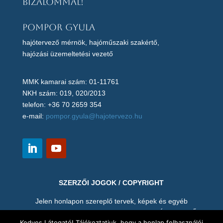
bizalommal!
Pompor Gyula
hajótervező mérnök, hajóműszaki szakértő,
hajózási üzemeltetési vezető
MMK kamarai szám: 01-11761
NKH szám: 019, 020/2013
telefon: +36 70 2659 354
e-mail:
pompor.gyula@hajotervezo.hu
SZERZŐI JOGOK / COPYRIGHT
Jelen honlapon szereplő tervek, képek és egyéb
anyagok (pl. videó) POMPOR GYULA HAJÓTERVEZŐ
Kedves Látogató! Tájékoztatjuk, hogy a honlap felhasználói