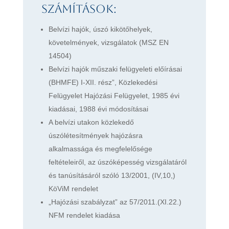
számítások:
Belvízi hajók, úszó kikötőhelyek,
követelmények, vizsgálatok (MSZ EN
14504)
Belvízi hajók műszaki felügyeleti előírásai
(BHMFE) I-XII. rész”, Közlekedési
Felügyelet Hajózási Felügyelet, 1985 évi
kiadásai, 1988 évi módosításai
A belvízi utakon közlekedő
úszólétesítmények hajózásra
alkalmassága és megfelelősége
feltételeiről, az úszóképesség vizsgálatáról
és tanúsításáról szóló 13/2001, (IV,10,)
KöViM rendelet
„Hajózási szabályzat” az 57/2011.(XI.22.)
NFM rendelet kiadása