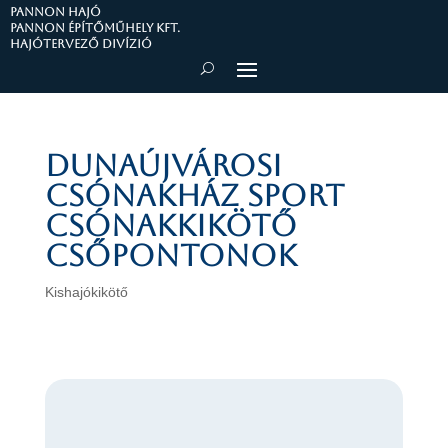
PANNON HAJÓ
Pannon Építőműhely Kft.
Hajótervező divízió
Dunaújvárosi
csónakház sport
csónakkikötő
csőpontonok
Kishajókikötő