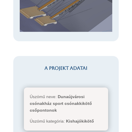
A projekt adatai
Úszómű neve:
Dunaújvárosi
csónakház sport csónakkikötő
csőpontonok
Úszómű kategória:
Kishajókikötő