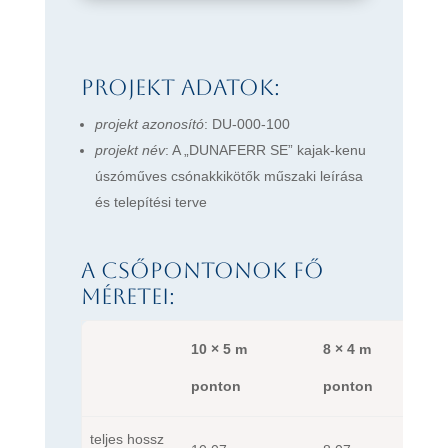
Projekt adatok:
projekt azonosító
: DU-000-100
projekt név
:
A „DUNAFERR SE” kajak-kenu
úszóműves csónakkikötők műszaki leírása
és telepítési terve
A csőpontonok fő
méretei:
10 × 5 m
8 × 4 m
ponton
ponton
teljes hossz