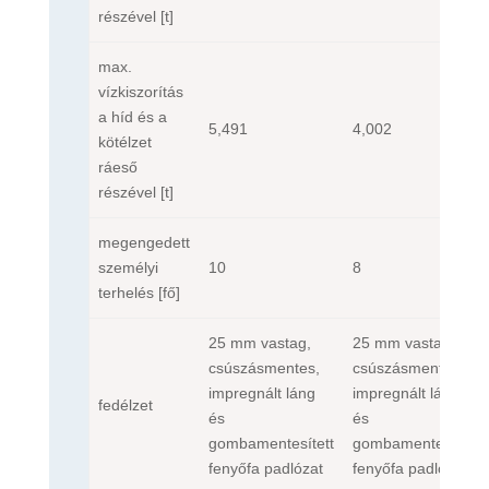
részével
[t]
max.
vízkiszorítás
a híd és a
5,491
4,002
kötélzet
ráeső
részével
[t]
megengedett
személyi
10
8
terhelés
[fő]
25 mm vastag,
25 mm vastag,
csúszásmentes,
csúszásmentes,
impregnált láng
impregnált láng
fedélzet
és
és
gombamentesített
gombamentesített
fenyőfa padlózat
fenyőfa padlózat