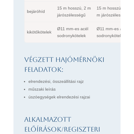
15 m hosszú, 2 m
15 m hosszú, 1,5
bejáróhíd
járószélességű
m járószélességű
Ø11 mm-es acél
Ø11 mm-es acél
kikötőkötelek
sodronykötelek
sodronykötelek
Végzett hajómérnöki
feladatok:
elrendezési, összeállítási rajz
műszaki leírás
úszóegységek elrendezési rajzai
Alkalmazott
előírások/regiszteri