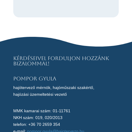
Kérdéseivel forduljon hozzánk
bizalommal!
Pompor Gyula
hajótervező mérnök, hajóműszaki szakértő,
hajózási üzemeltetési vezető
MMK kamarai szám: 01-11761
NKH szám: 019, 020/2013
telefon: +36 70 2659 354
e-mail:
pompor.gyula@hajotervezo.hu