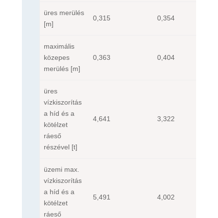
üres merülés
0,315
0,354
[m]
maximális
közepes
0,363
0,404
merülés
[m]
üres
vízkiszorítás
a híd és a
4,641
3,322
kötélzet
ráeső
részével
[t]
üzemi max.
vízkiszorítás
a híd és a
5,491
4,002
kötélzet
ráeső