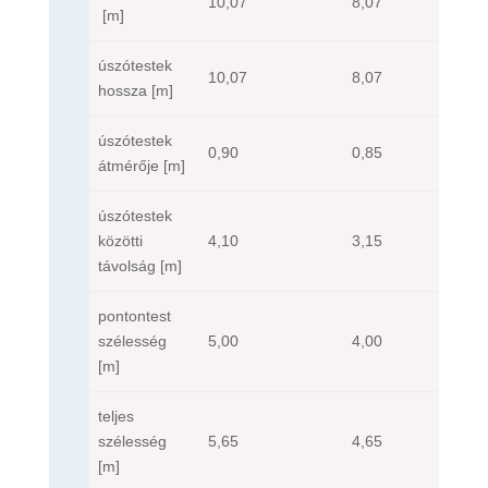
10,07
8,07
[m]
úszótestek
10,07
8,07
hossza
[m]
úszótestek
0,90
0,85
átmérője
[m]
úszótestek
közötti
4,10
3,15
távolság
[m]
pontontest
szélesség
5,00
4,00
[m]
teljes
szélesség
5,65
4,65
[m]