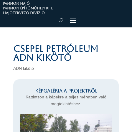
PANNON HAJÓ
Pannon Építőműhely Kft.
Hajótervező divízió
Csepel Petróleum
ADN Kikötő
ADN kikötő
Képgaléria a projektről
Kattintson a képekre a teljes méretben való
megtekintéshez.