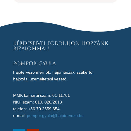
Kérdéseivel forduljon hozzánk
bizalommal!
Pompor Gyula
hajótervező mérnök, hajóműszaki szakértő,
hajózási üzemeltetési vezető
MMK kamarai szám: 01-11761
NKH szám: 019, 020/2013
telefon: +36 70 2659 354
e-mail:
pompor.gyula@hajotervezo.hu