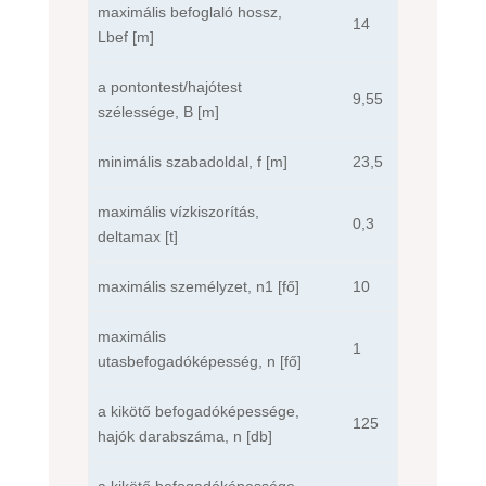
maximális befoglaló hossz,
14
Lbef [m]
a pontontest/hajótest
9,55
szélessége, B [m]
minimális szabadoldal, f [m]
23,5
maximális vízkiszorítás,
0,3
deltamax [t]
maximális személyzet, n1 [fő]
10
maximális
1
utasbefogadóképesség, n [fő]
a kikötő befogadóképessége,
125
hajók darabszáma, n [db]
a kikötő befogadóképessége,