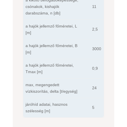
csónakok, kishajók
11
darabszáma, n [db]
a hajók jellemző főméretei, L
2,5
[m]
a hajók jellemző főméretei, B
3000
[m]
a hajók jellemző főméretei,
0,9
Tmax [m]
max, megengedett
24
vízkiszorítás, delta [t/egység]
járóhíd adatai, hasznos
5
szélesség [m]