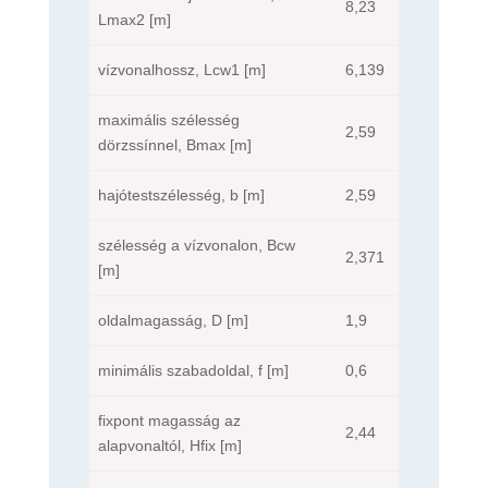
8,23
Lmax2 [m]
vízvonalhossz, Lcw1 [m]
6,139
maximális szélesség
2,59
dörzssínnel, Bmax [m]
hajótestszélesség, b [m]
2,59
szélesség a vízvonalon, Bcw
2,371
[m]
oldalmagasság, D [m]
1,9
minimális szabadoldal, f [m]
0,6
fixpont magasság az
2,44
alapvonaltól, Hfix [m]