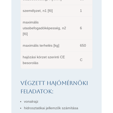
személyzet, n1 [fő]
1
maximális
utasbefogadóképesség, n2
6
[fő]
maximális terhelés [kg]
650
hajózási körzet szerinti CE
C
besorolás
Végzett hajómérnöki
feladatok:
vonalrajz
hidrosztatikai jellemzők számítása