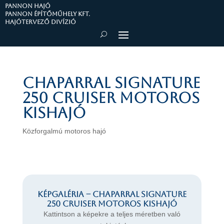
PANNON HAJÓ
Pannon Építőműhely Kft.
Hajótervező divízió
CHAPARRAL SIGNATURE
250 CRUISER motoros
kishajó
Közforgalmú motoros hajó
Képgaléria – CHAPARRAL SIGNATURE
250 CRUISER motoros kishajó
Kattintson a képekre a teljes méretben való