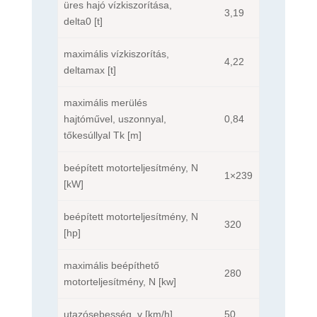
üres hajó vízkiszorítása,
3,19
delta0 [t]
maximális vízkiszorítás,
4,22
deltamax [t]
maximális merülés
hajtóművel, uszonnyal,
0,84
tőkesúllyal Tk [m]
beépített motorteljesítmény, N
1×239
[kW]
beépített motorteljesítmény, N
320
[hp]
maximális beépíthető
280
motorteljesítmény, N [kw]
utazósebesség, v [km/h]
50