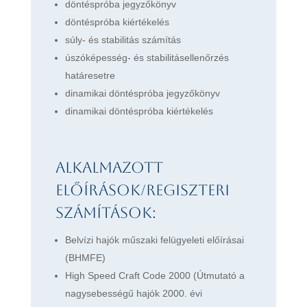
döntéspróba jegyzőkönyv
döntéspróba kiértékelés
súly- és stabilitás számítás
úszóképesség- és stabilitásellenőrzés
határesetre
dinamikai döntéspróba jegyzőkönyv
dinamikai döntéspróba kiértékelés
Alkalmazott
előírások/regiszteri
számítások:
Belvízi hajók műszaki felügyeleti előírásai
(BHMFE)
High Speed Craft Code 2000 (Útmutató a
nagysebességű hajók 2000. évi