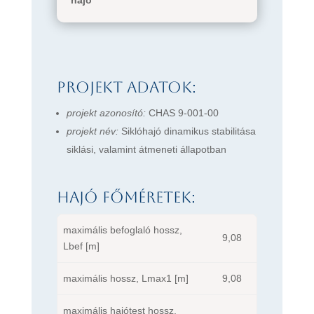
hajó
Projekt adatok:
projekt azonosító:
CHAS 9-001-00
projekt név:
Siklóhajó dinamikus stabilitása
siklási, valamint átmeneti állapotban
Hajó főméretek:
maximális befoglaló hossz,
9,08
Lbef [m]
maximális hossz, Lmax1 [m]
9,08
maximális hajótest hossz,