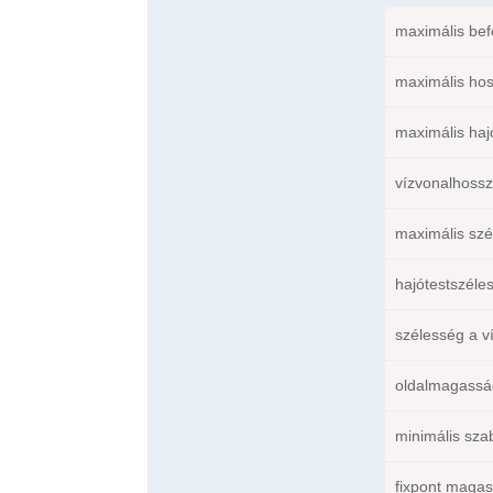
maximális bef
maximális ho
maximális haj
vízvonalhossz
maximális szé
hajótestszéles
szélesség a v
oldalmagassá
minimális szab
fixpont magass