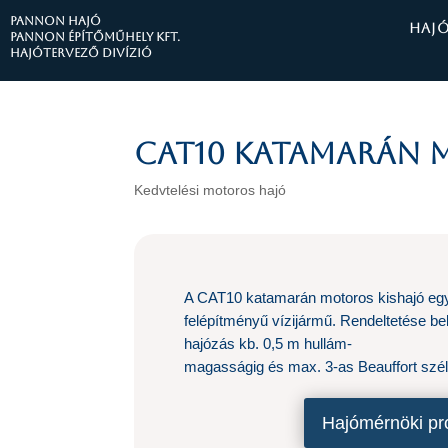
PANNON HAJÓ
HAJ
Pannon Építőműhely Kft.
Hajótervező divízió
CAT10 katamarán 
Kedvtelési motoros hajó
A CAT10 katamarán motoros kishajó egy
felépítményű vízijármű. Rendeltetése bel
hajózás kb. 0,5 m hullám-
magasságig és max. 3-as Beauffort szél
Hajómérnöki pr