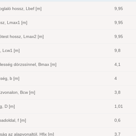
oglaló hossz, Lbef [m]
9,95
ssz, Lmax1 [m]
9,95
ótest hossz, Lmax2 [m]
9,95
, Lcw1 [m]
9,8
lesség dörzssínnel, Bmax [m]
4,1
ség, b [m]
4
ízvonalon, Bcw [m]
3,8
g, D [m]
1,01
adoldal, f [m]
0,6
ág az alapvonaltól, Hfix [m]
3,7