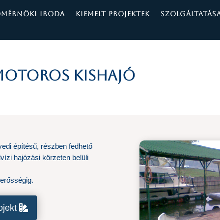
ÓMÉRNÖKI IRODA
KIEMELT PROJEKTEK
SZOLGÁLTATÁS
motoros kishajó
edi építésű, részben fedhető
vízi hajózási körzeten belüli
erősségig.
ojekt