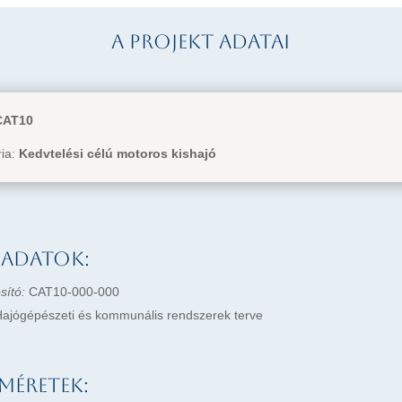
A projekt adatai
CAT10
ria:
Kedvtelési célú motoros kishajó
 adatok:
sító:
CAT10-000-000
ajógépészeti és kommunális rendszerek terve
méretek: