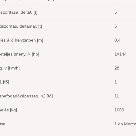
szorítása, delta0 [t]
5
iszorítás, deltamax [t]
6
és álló helyzetben [m]
0,4
rteljesítmény, N [hp]
1×144
, v [km/h]
28
 [fő]
1
sbefogadóképesség, n2 [fő]
11
elés [kg]
1000
usa
1 db Merc