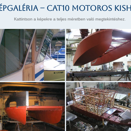
épgaléria – CAT10 motoros kis
Kattintson a képekre a teljes méretben való megtekintéshez.