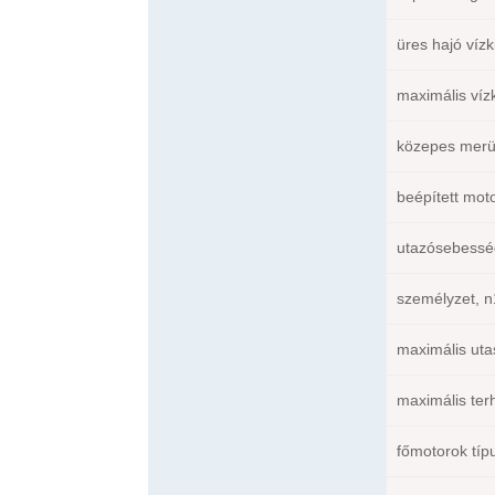
üres hajó vízki
maximális vízk
közepes merül
beépített moto
utazósebesség
személyzet, n1
maximális uta
maximális terh
főmotorok típ