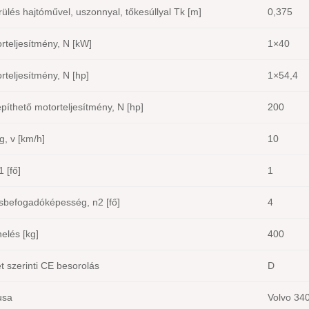
ülés hajtóművel, uszonnyal, tőkesúllyal Tk [m]
0,375
rteljesítmény, N [kW]
1×40
rteljesítmény, N [hp]
1×54,4
píthető motorteljesítmény, N [hp]
200
, v [km/h]
10
 [fő]
1
sbefogadóképesség, n2 [fő]
4
elés [kg]
400
t szerinti CE besorolás
D
usa
Volvo 340