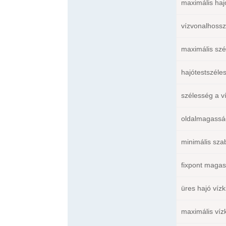
maximális haj
vízvonalhossz
maximális szé
hajótestszéles
szélesség a v
oldalmagassá
minimális szab
fixpont magass
üres hajó vízki
maximális vízk