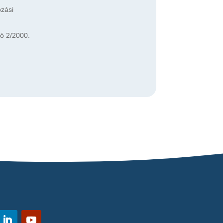
ózási
ló 2/2000.