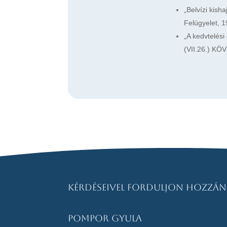
„Belvízi kish
Felügyelet, 1
„A kedvtelési
(VII.26.) KÖV
Kérdéseivel forduljon hozzán
Pompor Gyula