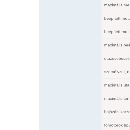
maximális mer
beépített moto
beépített moto
maximális beé
utazósebesség
személyzet, n1
maximális uta
maximális terh
hajózási körze
főmotorok típ