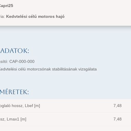
Capri25
ria:
Kedvtelési célú motoros hajó
 adatok:
sító:
CAP-000-000
edvtelési célú motorcsónak stabilitásának vizsgálata
méretek:
oglaló hossz, Lbef [m]
7,48
ssz, Lmax1 [m]
7,48