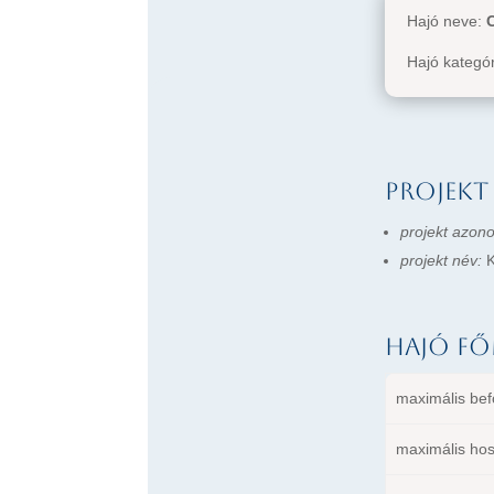
Hajó neve:
Hajó kategó
Projekt
projekt azono
projekt név:
K
Hajó fő
maximális bef
maximális ho