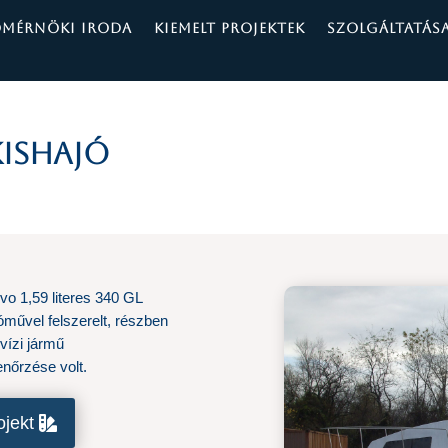
ÓMÉRNÖKI IRODA
KIEMELT PROJEKTEK
SZOLGÁLTATÁS
ishajó
lvo 1,59 literes 340 GL
óművel felszerelt, részben
vízi jármű
nőrzése volt.
ojekt