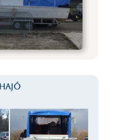
shajó