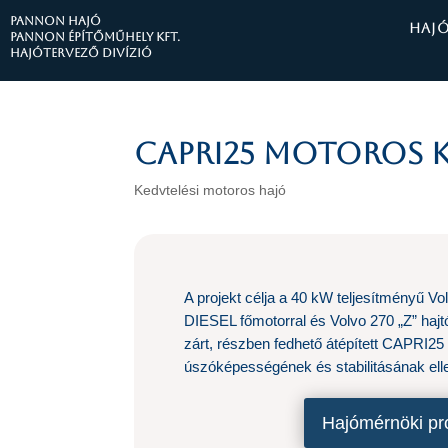
PANNON HAJÓ
HAJ
Pannon Építőműhely Kft.
Hajótervező divízió
Capri25 motoros k
Kedvtelési motoros hajó
A projekt célja a 40 kW teljesítményű Vo
DIESEL főmotorral és Volvo 270 „Z” hajt
zárt, részben fedhető átépített CAPRI25 
úszóképességének és stabilitásának elle
Hajómérnöki pr