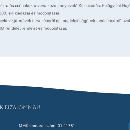
ajókra és csónakokra vonatkozó irányelvek” Közlekedési Felügyelet Haj
988. évi kiadásai és módosításai
 célú vizijárművek tervezéséről és megfelelőségének tanúsításáról” szó
IM rendelet rendelet és módosításai.
k bizalommal!
MMK kamarai szám: 01-11761