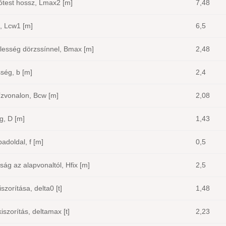
ótest hossz, Lmax2 [m]
7,48
, Lcw1 [m]
6,5
lesség dörzssínnel, Bmax [m]
2,48
ség, b [m]
2,4
ízvonalon, Bcw [m]
2,08
g, D [m]
1,43
adoldal, f [m]
0,5
ág az alapvonaltól, Hfix [m]
2,5
szorítása, delta0 [t]
1,48
iszorítás, deltamax [t]
2,23