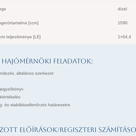
lege
dízel
gerűrtartalma [ccm]
1590
mi teljesítménye [LE]
1×54,4
 hajómérnöki feladatok:
endezés, általános szerkezet
jegyzőkönyv
kiértékelés
 és stabilitásellenőrzés határesetre
zott előírások/regiszteri számításo