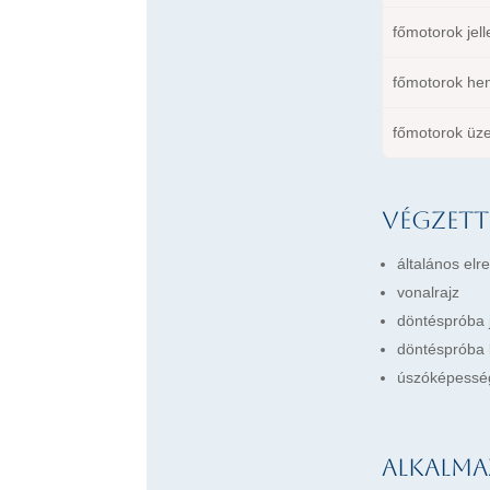
főmotorok jel
főmotorok hen
főmotorok üze
Végzett
általános elr
vonalrajz
döntéspróba 
döntéspróba 
úszóképesség-
Alkalma