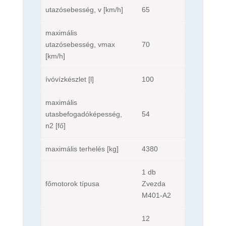
utazósebesség, v [km/h]
65
maximális
utazósebesség, vmax
70
[km/h]
ívóvízkészlet [l]
100
maximális
utasbefogadóképesség,
54
n2 [fő]
maximális terhelés [kg]
4380
1 db
főmotorok típusa
Zvezda
M401-A2
12