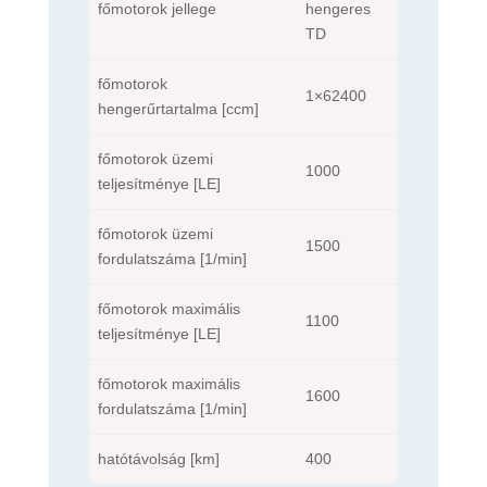
főmotorok jellege
hengeres
TD
főmotorok
1×62400
hengerűrtartalma [ccm]
főmotorok üzemi
1000
teljesítménye [LE]
főmotorok üzemi
1500
fordulatszáma [1/min]
főmotorok maximális
1100
teljesítménye [LE]
főmotorok maximális
1600
fordulatszáma [1/min]
hatótávolság [km]
400