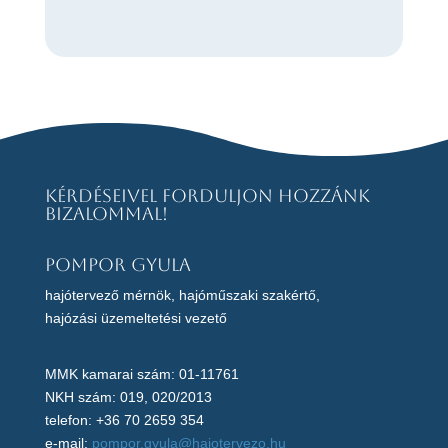
Kérdéseivel forduljon hozzánk
bizalommal!
Pompor Gyula
hajótervező mérnök, hajóműszaki szakértő,
hajózási üzemeltetési vezető
MMK kamarai szám: 01-11761
NKH szám: 019, 020/2013
telefon: +36 70 2659 354
e-mail:
pompor.gyula@hajotervezo.hu