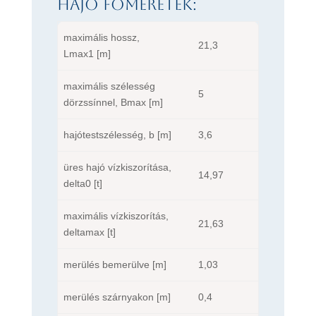
Hajó főméretek:
maximális hossz,
21,3
Lmax1 [m]
maximális szélesség
5
dörzssínnel, Bmax [m]
hajótestszélesség, b [m]
3,6
üres hajó vízkiszorítása,
14,97
delta0 [t]
maximális vízkiszorítás,
21,63
deltamax [t]
merülés bemerülve [m]
1,03
merülés szárnyakon [m]
0,4