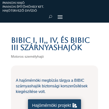
PANNON HAJÓ
Pannon Építőműhely Kft.
Hajótervező divízió
BIBIC I, II,, IV, és BIBIC
III szárnyashajók
Motoros személyhajó
A hajómérnöki megbízás tárgya a BIBIC
szárnyashajók biztonsági korszerűsítések
kiegészítése volt.
Hajómérnöki projekt