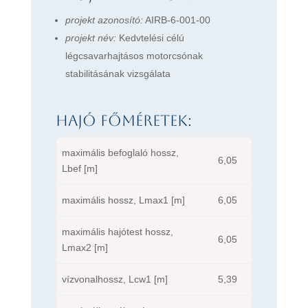
projekt azonosító:
AIRB-6-001-00
projekt név:
Kedvtelési célú
légcsavarhajtásos motorcsónak
stabilitásának vizsgálata
Hajó főméretek:
maximális befoglaló hossz,
6,05
Lbef [m]
maximális hossz, Lmax1 [m]
6,05
maximális hajótest hossz,
6,05
Lmax2 [m]
vízvonalhossz, Lcw1 [m]
5,39