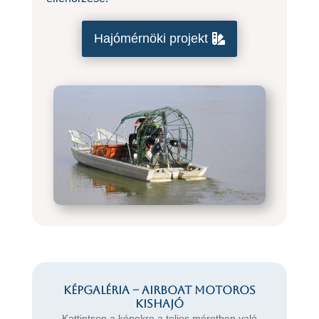
Hajómérnöki projekt
Képgaléria – AIRBOAT motoros
kishajó
Kattintson a képekre a teljes méretben való