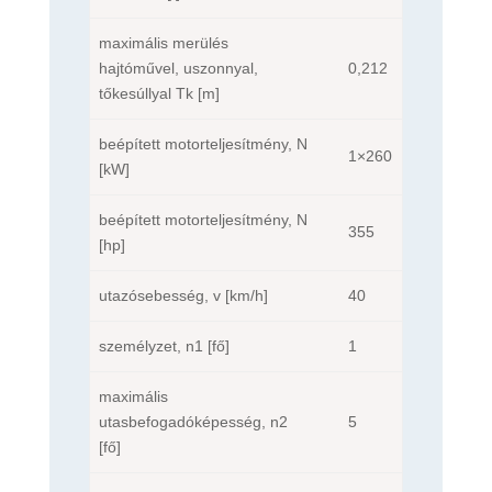
maximális merülés
hajtóművel, uszonnyal,
0,212
tőkesúllyal Tk [m]
beépített motorteljesítmény, N
1×260
[kW]
beépített motorteljesítmény, N
355
[hp]
utazósebesség, v [km/h]
40
személyzet, n1 [fő]
1
maximális
utasbefogadóképesség, n2
5
[fő]