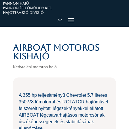
PANNON HAJÓ
Pannon Építőműhely Kft.
Hajótervező divízió
AIRBOAT motoros
kishajó
Kedvtelési motoros hajó
A 355 hp teljesítményű Chevrolet 5,7 literes
350-V8 főmotorral és ROTATOR hajtóművel
felszerelt nyitott, légszekrényekkel ellátott
AIRBOAT légcsavarhajtásos motorcsónak
úszóképességének és stabilitásának
ellenőrzése.