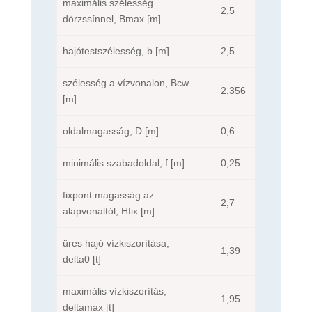
maximális szélesség
2,5
dörzssínnel, Bmax [m]
hajótestszélesség, b [m]
2,5
szélesség a vízvonalon, Bcw
2,356
[m]
oldalmagasság, D [m]
0,6
minimális szabadoldal, f [m]
0,25
fixpont magasság az
2,7
alapvonaltól, Hfix [m]
üres hajó vízkiszorítása,
1,39
delta0 [t]
maximális vízkiszorítás,
1,95
deltamax [t]