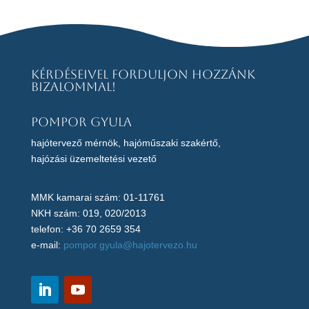
Kérdéseivel forduljon hozzánk
bizalommal!
Pompor Gyula
hajótervező mérnök, hajóműszaki szakértő,
hajózási üzemeltetési vezető
MMK kamarai szám: 01-11761
NKH szám: 019, 020/2013
telefon: +36 70 2659 354
e-mail:
pompor.gyula@hajotervezo.hu