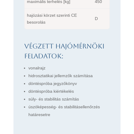
maximális terhelés [kg]
450
hajózási körzet szerinti CE
D
besorolás
Végzett hajómérnöki
feladatok:
vonalrajz
hidrosztatikai jellemzők számítása
döntéspróba jegyzőkönyv
döntéspróba kiértékelés
súly- és stabilitás számítás
úszóképesség- és stabilitásellenőrzés
határesetre