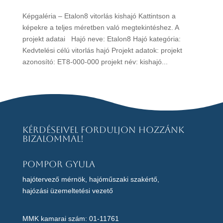
Képgaléria – Etalon8 vitorlás kishajó Kattintson a
képekre a teljes méretben való megtekintéshez. A
projekt adatai Hajó neve: Etalon8 Hajó kategória:
Kedvtelési célú vitorlás hajó Projekt adatok: projekt
azonosító: ET8-000-000 projekt név: kishajó...
Kérdéseivel forduljon hozzánk
bizalommal!
Pompor Gyula
hajótervező mérnök, hajóműszaki szakértő,
hajózási üzemeltetési vezető
MMK kamarai szám: 01-11761