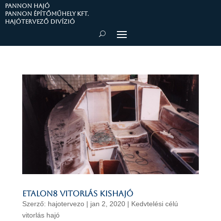
PANNON HAJÓ
Pannon Építőműhely Kft.
Hajótervező divízió
Etalon8 vitorlás kishajó
Szerző:
hajotervezo
|
jan 2, 2020
|
Kedvtelési célú
vitorlás hajó