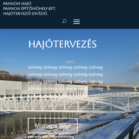
PANNON HAJÓ
Pannon Építőműhely Kft.
Hajótervező divízió
Hajótervezés
szöveg szöveg szöveg szöveg szöveg
szöveg szöveg szöveg szöveg szöveg
szöveg szöveg szöveg szöveg szöveg
szöveg szöveg szöveg szöveg szöveg
szöveg szöveg szöveg szöveg
Motoros hajó