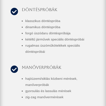
Döntéspróbák

klasszikus döntéspróba
dinamikus döntéspróba
forgó úszódaru döntéspróbája
kétéltű járművek speciális döntéspróbái
rugalmas úszóműkötelékek speciális
döntéspróbái
Manőverpróbák

hajóüzemi/siklás közbeni mérések,
manőverpróbák
gyorsulás és lassulás mérések
zig-zag manővermérések