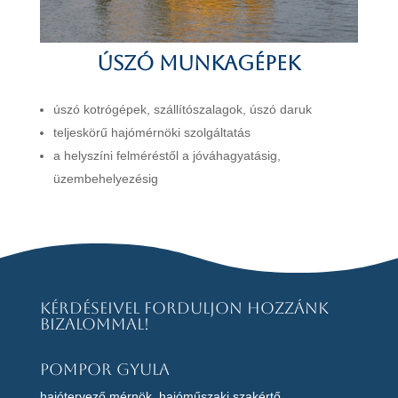
Úszó munkagépek
úszó kotrógépek, szállítószalagok, úszó daruk
teljeskörű hajómérnöki szolgáltatás
a helyszíni felméréstől a jóváhagyatásig,
üzembehelyezésig
Kérdéseivel forduljon hozzánk
bizalommal!
Pompor Gyula
hajótervező mérnök, hajóműszaki szakértő,