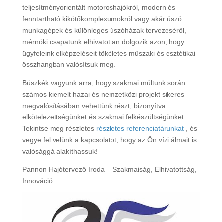
teljesítményorientált motoroshajókról, modern és
fenntartható kikötőkomplexumokról vagy akár úszó
munkagépek és különleges úszóházak tervezéséről,
mérnöki csapatunk elhivatottan dolgozik azon, hogy
ügyfeleink elképzeléseit tökéletes műszaki és esztétikai
összhangban valósítsuk meg.
Büszkék vagyunk arra, hogy szakmai múltunk során
számos kiemelt hazai és nemzetközi projekt sikeres
megvalósításában vehettünk részt, bizonyítva
elkötelezettségünket és szakmai felkészültségünket.
Tekintse meg részletes
részletes
referenciatárunkat
, és
vegye fel velünk a kapcsolatot, hogy az Ön vízi álmait is
valósággá alakíthassuk!
Pannon Hajótervező Iroda – Szakmaiság, Elhivatottság,
Innováció.