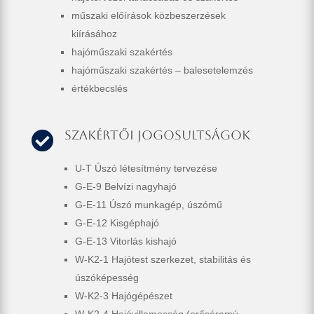
műszaki előírások közbeszerzések
kiírásához
hajóműszaki szakértés
hajóműszaki szakértés – balesetelemzés
értékbecslés
Szakértői jogosultságok

U-T Úszó létesítmény tervezése
G-E-9 Belvízi nagyhajó
G-E-11 Úszó munkagép, úszómű
G-E-12 Kisgéphajó
G-E-13 Vitorlás kishajó
W-K2-1 Hajótest szerkezet, stabilitás és
úszóképesség
W-K2-3 Hajógépészet