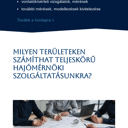
vontatókísérleti vizsgálatok, mérések
további mérések, modellezések kivitelezése
Tovább a honlapra >
Milyen területeken
számíthat teljeskörű
hajómérnöki
szolgáltatásunkra?