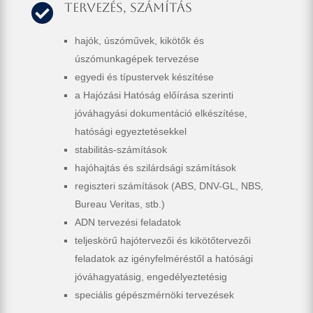
Tervezés, számítás

hajók, úszóművek, kikötők és
úszómunkagépek tervezése
egyedi és típustervek készítése
a Hajózási Hatóság előírása szerinti
jóváhagyási dokumentáció elkészítése,
hatósági egyeztetésekkel
stabilitás-számítások
hajóhajtás és szilárdsági számítások
regiszteri számítások (ABS, DNV-GL, NBS,
Bureau Veritas, stb.)
ADN tervezési feladatok
teljeskörű hajótervezői és kikötőtervezői
feladatok az igényfelméréstől a hatósági
jóváhagyatásig, engedélyeztetésig
speciális gépészmérnöki tervezések