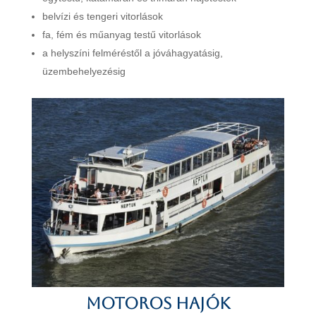
belvízi és tengeri vitorlások
fa, fém és műanyag testű vitorlások
a helyszíni felméréstől a jóváhagyatásig,
üzembehelyezésig
Motoros hajók