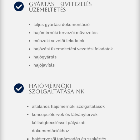
Gyártás - kivitezelés -

üzemeltetés
teljes gyártási dokumentáció
hajómérnöki tervezői művezetés
műszaki vezetői feladatok
hajózási üzemeltetési vezetési feladatok
hajógyártás
hajójavítás
Hajómérnöki

szolgáltatásaink
általános hajómérnöki szolgáltatások
koncepciótervek és látványtervek
költségbecsléssel pályázati
dokumentációkhoz
hajótervezői tanácsadás és szakértés