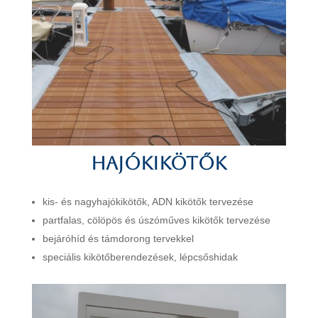
Hajókikötők
kis- és nagyhajókikötők, ADN kikötők tervezése
partfalas, cölöpös és úszóműves kikötők tervezése
bejáróhíd és támdorong tervekkel
speciális kikötőberendezések, lépcsőshidak