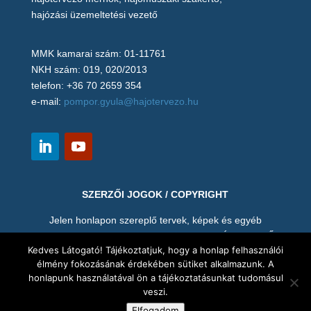
hajózási üzemeltetési vezető
MMK kamarai szám: 01-11761
NKH szám: 019, 020/2013
telefon: +36 70 2659 354
e-mail:
pompor.gyula@hajotervezo.hu
SZERZŐI JOGOK / COPYRIGHT
Jelen honlapon szereplő tervek, képek és egyéb
anyagok (pl. videó) POMPOR GYULA HAJÓTERVEZŐ
Kedves Látogató! Tájékoztatjuk, hogy a honlap felhasználói
MÉRNÖK szellemi tulajdonát képezik, így hozzájárulása
élmény fokozásának érdekében sütiket alkalmazunk. A
nélkül tilos annak mentése, másolása, vagy bármi nemű
honlapunk használatával ön a tájékoztatásunkat tudomásul
felhasználása. A terveket és valamennyi mellékletet a
veszi.
megrendelő is csak az előírt célra használhatja.
Elfogadom