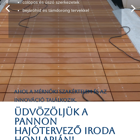
cölöpös és úszó szerkezetek
bejáróhíd és támdorong tervekkel
Ahol a mérnöki szakértelem és az
innováció találkozik.
Üdvözöljük a
Pannon
Hajótervező Iroda