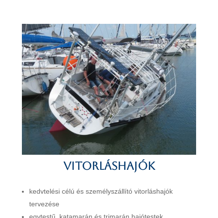
Vitorláshajók
kedvtelési célú és személyszállító vitorláshajók
tervezése
egytestű, katamarán és trimarán hajótestek