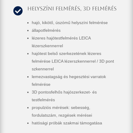
Helyszíni felmérés, 3d felmérés

hajó, kikötő, úszómű helyszíni felmérése
állapotfelmérés
lézeres hajótestfelmérés LEICA
lézerszkennerrel
hajótest belső szerkezetének lézeres
felmérése LEICA lézerszkennerrel / 3D pont
szkennerrel
lemezvastagság és hegesztési varratok
felmérése
3D pontosfelhős hajószerkezet- és
testfelmérés
propulziós mérések: sebesség,
fordulatszám, rezgések mérései
hatósági próbák szakmai támogatása