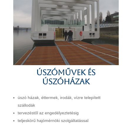
Úszóművek és
úszóházak
úszó házak, éttermek, irodák, vízre telepített
szállodák
tervezéstől az engedélyeztetésig
teljeskörű hajómérnöki szolgáltatással