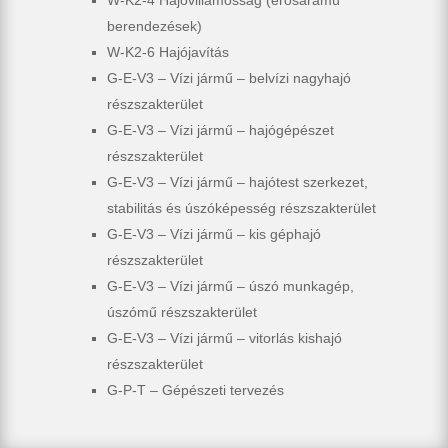
W-K2-4 Hajóvillamosság (erősáramú
berendezések)
W-K2-6 Hajójavítás
G-E-V3 – Vízi jármű – belvízi nagyhajó
részszakterület
G-E-V3 – Vízi jármű – hajógépészet
részszakterület
G-E-V3 – Vízi jármű – hajótest szerkezet,
stabilitás és úszóképesség részszakterület
G-E-V3 – Vízi jármű – kis géphajó
részszakterület
G-E-V3 – Vízi jármű – úszó munkagép,
úszómű részszakterület
G-E-V3 – Vízi jármű – vitorlás kishajó
részszakterület
G-P-T – Gépészeti tervezés