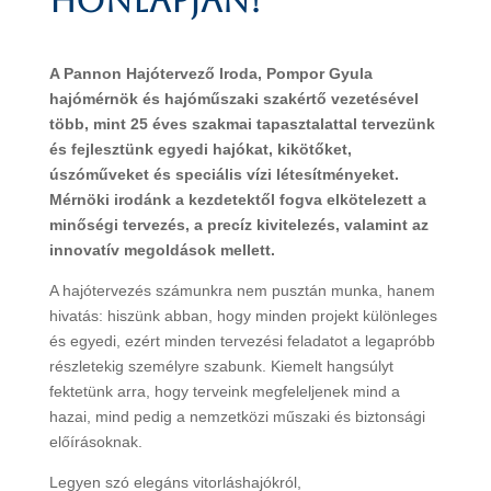
honlapján!
A Pannon Hajótervező Iroda, Pompor Gyula
hajómérnök és hajóműszaki szakértő vezetésével
több, mint 25 éves szakmai tapasztalattal tervezünk
és fejlesztünk egyedi hajókat, kikötőket,
úszóműveket és speciális vízi létesítményeket.
Mérnöki irodánk a kezdetektől fogva elkötelezett a
minőségi tervezés, a precíz kivitelezés, valamint az
innovatív megoldások mellett.
A hajótervezés számunkra nem pusztán munka, hanem
hivatás: hiszünk abban, hogy minden projekt különleges
és egyedi, ezért minden tervezési feladatot a legapróbb
részletekig személyre szabunk. Kiemelt hangsúlyt
fektetünk arra, hogy terveink megfeleljenek mind a
hazai, mind pedig a nemzetközi műszaki és biztonsági
előírásoknak.
Legyen szó elegáns vitorláshajókról,