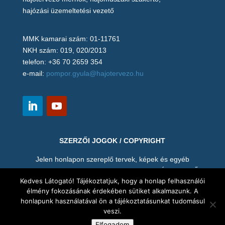
hajózási üzemeltetési vezető
MMK kamarai szám: 01-11761
NKH szám: 019, 020/2013
telefon: +36 70 2659 354
e-mail:
pompor.gyula@hajotervezo.hu
SZERZŐI JOGOK / COPYRIGHT
Jelen honlapon szereplő tervek, képek és egyéb
anyagok (pl. videó) POMPOR GYULA HAJÓTERVEZŐ
Kedves Látogató! Tájékoztatjuk, hogy a honlap felhasználói
MÉRNÖK szellemi tulajdonát képezik, így hozzájárulása
élmény fokozásának érdekében sütiket alkalmazunk. A
nélkül tilos annak mentése, másolása, vagy bármi nemű
honlapunk használatával ön a tájékoztatásunkat tudomásul
felhasználása. A terveket és valamennyi mellékletet a
veszi.
megrendelő is csak az előírt célra használhatja.
Elfogadom