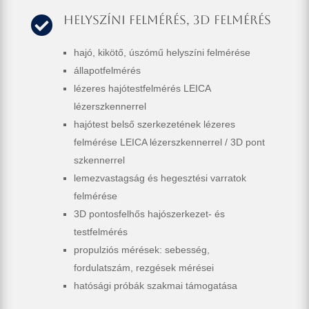
Helyszíni felmérés, 3d felmérés

hajó, kikötő, úszómű helyszíni felmérése
állapotfelmérés
lézeres hajótestfelmérés LEICA
lézerszkennerrel
hajótest belső szerkezetének lézeres
felmérése LEICA lézerszkennerrel / 3D pont
szkennerrel
lemezvastagság és hegesztési varratok
felmérése
3D pontosfelhős hajószerkezet- és
testfelmérés
propulziós mérések: sebesség,
fordulatszám, rezgések mérései
hatósági próbák szakmai támogatása