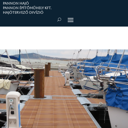
PANNON HAJÓ
Pannon Építőműhely Kft.
Hajótervező divízió
HAJÓKIKÖTŐK FELMÉRÉSE,
TERVEZÉSE, KIVITELEZÉSE
kis- és nagyhajókikötők, ADN kikötők