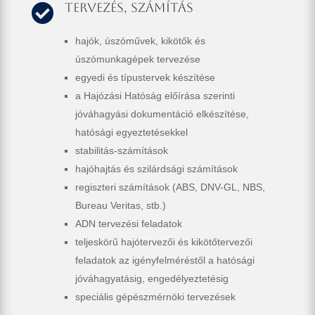
Tervezés, számítás

hajók, úszóművek, kikötők és
úszómunkagépek tervezése
egyedi és típustervek készítése
a Hajózási Hatóság előírása szerinti
jóváhagyási dokumentáció elkészítése,
hatósági egyeztetésekkel
stabilitás-számítások
hajóhajtás és szilárdsági számítások
regiszteri számítások (ABS, DNV-GL, NBS,
Bureau Veritas, stb.)
ADN tervezési feladatok
teljeskörű hajótervezői és kikötőtervezői
feladatok az igényfelméréstől a hatósági
jóváhagyatásig, engedélyeztetésig
speciális gépészmérnöki tervezések