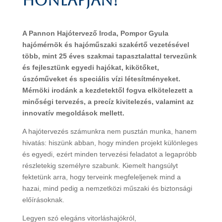
honlapján!
A Pannon Hajótervező Iroda, Pompor Gyula
hajómérnök és hajóműszaki szakértő vezetésével
több, mint 25 éves szakmai tapasztalattal tervezünk
és fejlesztünk egyedi hajókat, kikötőket,
úszóműveket és speciális vízi létesítményeket.
Mérnöki irodánk a kezdetektől fogva elkötelezett a
minőségi tervezés, a precíz kivitelezés, valamint az
innovatív megoldások mellett.
A hajótervezés számunkra nem pusztán munka, hanem
hivatás: hiszünk abban, hogy minden projekt különleges
és egyedi, ezért minden tervezési feladatot a legapróbb
részletekig személyre szabunk. Kiemelt hangsúlyt
fektetünk arra, hogy terveink megfeleljenek mind a
hazai, mind pedig a nemzetközi műszaki és biztonsági
előírásoknak.
Legyen szó elegáns vitorláshajókról,