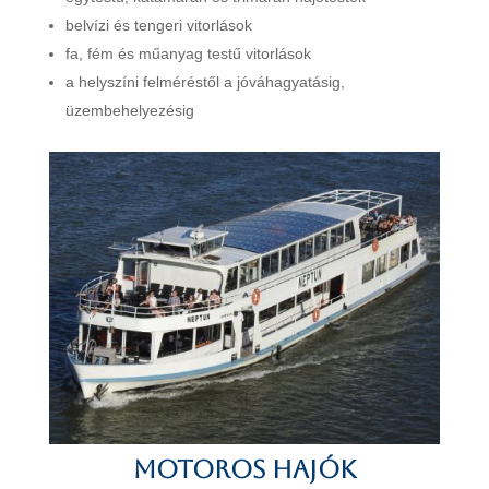
belvízi és tengeri vitorlások
fa, fém és műanyag testű vitorlások
a helyszíni felméréstől a jóváhagyatásig,
üzembehelyezésig
Motoros hajók