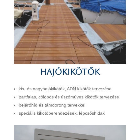
Hajókikötők
kis- és nagyhajókikötők, ADN kikötők tervezése
partfalas, cölöpös és úszóműves kikötők tervezése
bejáróhíd és támdorong tervekkel
speciális kikötőberendezések, lépcsőshidak