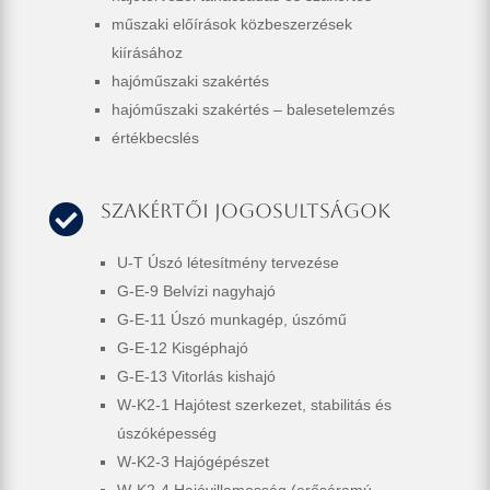
műszaki előírások közbeszerzések
kiírásához
hajóműszaki szakértés
hajóműszaki szakértés – balesetelemzés
értékbecslés
Szakértői jogosultságok

U-T Úszó létesítmény tervezése
G-E-9 Belvízi nagyhajó
G-E-11 Úszó munkagép, úszómű
G-E-12 Kisgéphajó
G-E-13 Vitorlás kishajó
W-K2-1 Hajótest szerkezet, stabilitás és
úszóképesség
W-K2-3 Hajógépészet