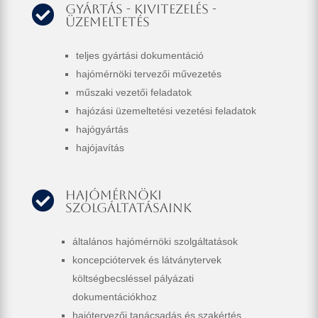
Gyártás - kivitezelés -

üzemeltetés
teljes gyártási dokumentáció
hajómérnöki tervezői művezetés
műszaki vezetői feladatok
hajózási üzemeltetési vezetési feladatok
hajógyártás
hajójavítás
Hajómérnöki

szolgáltatásaink
általános hajómérnöki szolgáltatások
koncepciótervek és látványtervek
költségbecsléssel pályázati
dokumentációkhoz
hajótervezői tanácsadás és szakértés