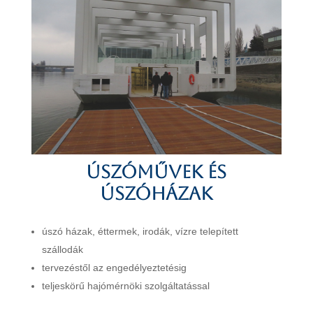
Úszóművek és
úszóházak
úszó házak, éttermek, irodák, vízre telepített
szállodák
tervezéstől az engedélyeztetésig
teljeskörű hajómérnöki szolgáltatással