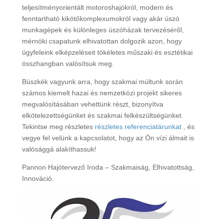
teljesítményorientált motoroshajókról, modern és
fenntartható kikötőkomplexumokról vagy akár úszó
munkagépek és különleges úszóházak tervezéséről,
mérnöki csapatunk elhivatottan dolgozik azon, hogy
ügyfeleink elképzeléseit tökéletes műszaki és esztétikai
összhangban valósítsuk meg.
Büszkék vagyunk arra, hogy szakmai múltunk során
számos kiemelt hazai és nemzetközi projekt sikeres
megvalósításában vehettünk részt, bizonyítva
elkötelezettségünket és szakmai felkészültségünket.
Tekintse meg részletes
részletes
referenciatárunkat
, és
vegye fel velünk a kapcsolatot, hogy az Ön vízi álmait is
valósággá alakíthassuk!
Pannon Hajótervező Iroda – Szakmaiság, Elhivatottság,
Innováció.