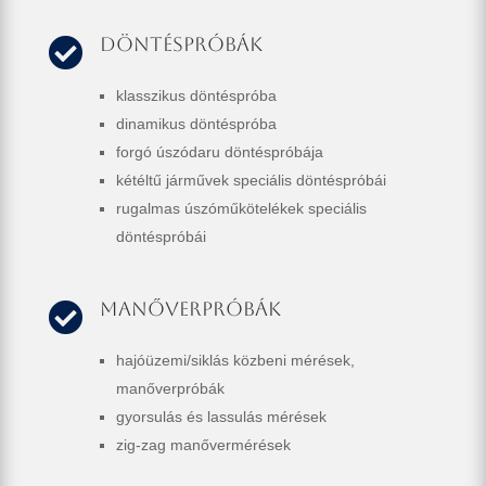
Döntéspróbák

klasszikus döntéspróba
dinamikus döntéspróba
forgó úszódaru döntéspróbája
kétéltű járművek speciális döntéspróbái
rugalmas úszóműkötelékek speciális
döntéspróbái
Manőverpróbák

hajóüzemi/siklás közbeni mérések,
manőverpróbák
gyorsulás és lassulás mérések
zig-zag manővermérések