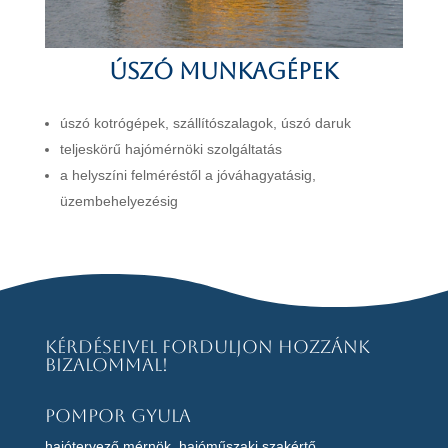
Úszó munkagépek
úszó kotrógépek, szállítószalagok, úszó daruk
teljeskörű hajómérnöki szolgáltatás
a helyszíni felméréstől a jóváhagyatásig,
üzembehelyezésig
Kérdéseivel forduljon hozzánk
bizalommal!
Pompor Gyula
hajótervező mérnök, hajóműszaki szakértő,