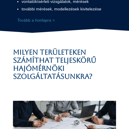
vontatókísérleti vizsgálatok, mérések
további mérések, modellezések kivitelezése
Tovább a honlapra >
Milyen területeken
számíthat teljeskörű
hajómérnöki
szolgáltatásunkra?