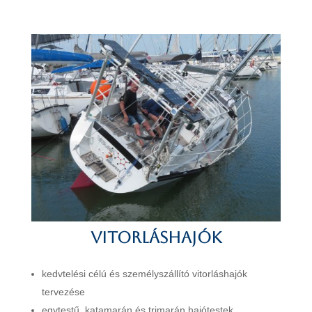
Vitorláshajók
kedvtelési célú és személyszállító vitorláshajók
tervezése
egytestű, katamarán és trimarán hajótestek