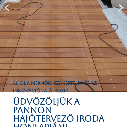
cölöpös és úszó szerkezetek
bejáróhíd és támdorong tervekkel
Ahol a mérnöki szakértelem és az
innováció találkozik.
Üdvözöljük a
Pannon
Hajótervező Iroda