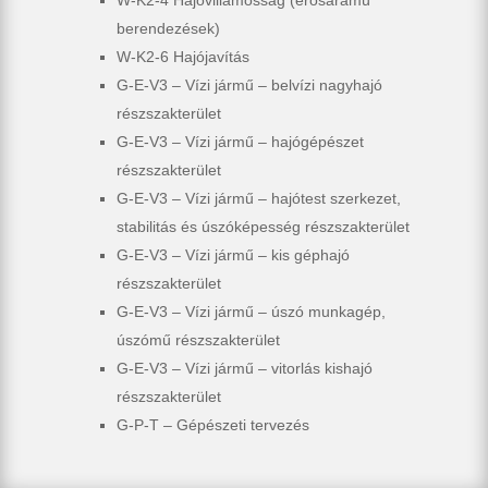
W-K2-4 Hajóvillamosság (erősáramú
berendezések)
W-K2-6 Hajójavítás
G-E-V3 – Vízi jármű – belvízi nagyhajó
részszakterület
G-E-V3 – Vízi jármű – hajógépészet
részszakterület
G-E-V3 – Vízi jármű – hajótest szerkezet,
stabilitás és úszóképesség részszakterület
G-E-V3 – Vízi jármű – kis géphajó
részszakterület
G-E-V3 – Vízi jármű – úszó munkagép,
úszómű részszakterület
G-E-V3 – Vízi jármű – vitorlás kishajó
részszakterület
G-P-T – Gépészeti tervezés